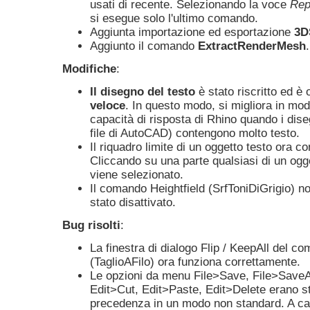
usati di recente. Selezionando la voce
Rep
si esegue solo l'ultimo comando.
Aggiunta importazione ed esportazione
3D
Aggiunto il comando
ExtractRenderMesh
.
Modifiche
:
Il disegno del testo
è stato riscritto ed è
veloce
. In questo modo, si migliora in mo
capacità di risposta di Rhino quando i dise
file di AutoCAD) contengono molto testo.
Il riquadro limite di un oggetto testo ora con
Cliccando su una parte qualsiasi di un ogge
viene selezionato.
Il comando Heightfield (SrfToniDiGrigio) n
stato disattivato.
Bug risolti
:
La finestra di dialogo Flip / KeepAll del 
(TaglioAFilo) ora funziona correttamente.
Le opzioni da menu File>Save, File>Save
Edit>Cut, Edit>Paste, Edit>Delete erano s
precedenza in un modo non standard. A cau