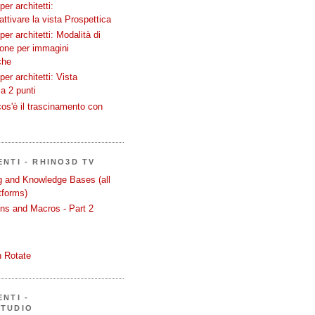
er architetti:
attivare la vista Prospettica
er architetti: Modalità di
ione per immagini
che
er architetti: Vista
a 2 punti
os'è il trascinamento con
ENTI - RHINO3D TV
ng and Knowledge Bases (all
tforms)
ons and Macros - Part 2
 Rotate
NTI -
STUDIO