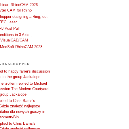
binar: RhinoCAM 2026 -
rter CAM for Rhino
hopper designing a Ring, cut
TEC Laser
R8 PushPull
ditions in 3 Axis ,
 VisualCAD/CAM
n MecSoft RhinoCAM 2023
 GRASSHOPPER
d to happy farrer's discussion
 in the group Jackalope
enzollern replied to Michael
cussion The Modern Courtyard
 group Jackalope
plied to Chris Barns's
Gdzie znaleźć najlepsze
talne dla nowych graczy in
GeometryBin
plied to Chris Barns's
Gdzie znaleźć najlepsze