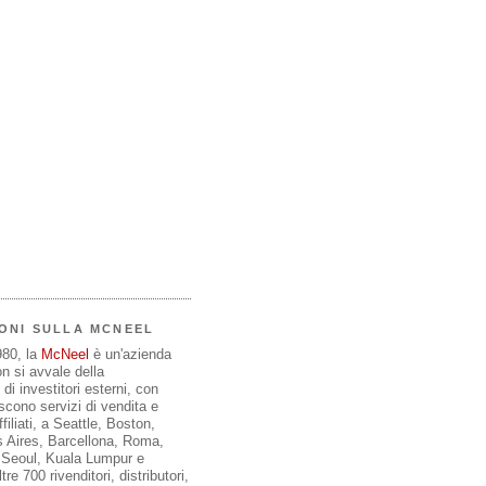
ONI SULLA MCNEEL
980, la
McNeel
è un'azienda
on si avvale della
di investitori esterni, con
iscono servizi di vendita e
filiati, a Seattle, Boston,
 Aires, Barcellona, Roma,
, Seoul, Kuala Lumpur e
re 700 rivenditori, distributori,