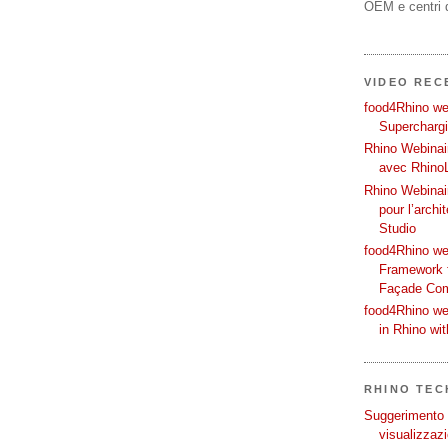
OEM e centri d
VIDEO REC
food4Rhino web
Supercharg
Rhino Webinair
avec Rhino
Rhino Webinai
pour l’archi
Studio
food4Rhino we
Framework f
Façade Co
food4Rhino we
in Rhino wi
RHINO TECH
Suggerimento p
visualizzazi