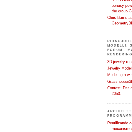
bonusy powi
the group 
Chris Barns ad
GeometryB
RHINO3DHE
MODELLI, G
FORUM - M
RENDERING
3D jewelry ren
Jewelry Modeli
Modeling a wi
Grasshopper3D
Contest: Desi
2050.
ARCHITETT
PROGRAMM
Reutilizando c
mecanismos