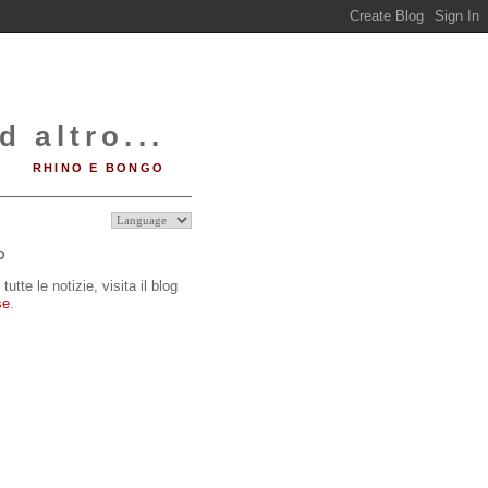
d altro...
RHINO E BONGO
O
tutte le notizie, visita il blog
se
.