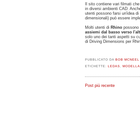
Il sito contiene vari filmati c
in diversi ambienti CAD. Anche
utenti possono farsi un'idea d
dimensionali) può essere impl
Molti utenti di
Rhino
possono r
assiemi dal basso verso l'al
solo uno dei tanti aspetti su c
di Driving Dimensions per Rhi
PUBBLICATO DA
BOB MCNEEL
ETICHETTE:
LEDAS
,
MODELLA
Post più recente