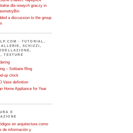
talne dla nowych graczy in
GeometryBin
ded a discussion to the group
in
LP.COM - TUTORIAL,
ALLERIE, SCHIZZI,
ODELLAZIONE,
, TEXTURE
dering
ng – Solitaire Ring
nd-up clock
 Vase definition
gn Home Appliance for Year
URA E
AZIONE
ódigos en arquitectura como
 de información y