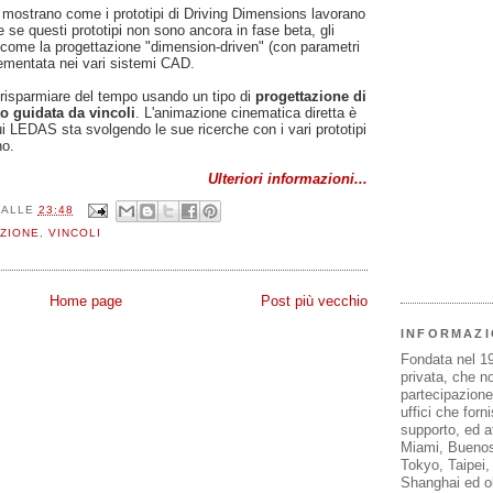
he mostrano come i prototipi di Driving Dimensions lavorano
 se questi prototipi non sono ancora in fase beta, gli
i come la progettazione "dimension-driven" (con parametri
ementata nei vari sistemi CAD.
isparmiare del tempo usando un tipo di
progettazione di
to guidata da vincoli
. L'animazione cinematica diretta è
ui LEDAS sta svolgendo le sue ricerche con i vari prototipi
no.
Ulteriori informazioni...
ALLE
23:48
ZIONE
,
VINCOLI
Home page
Post più vecchio
INFORMAZI
Fondata nel 1
privata, che n
partecipazione 
uffici che forn
supporto, ed af
Miami, Buenos
Tokyo, Taipei
Shanghai ed olt