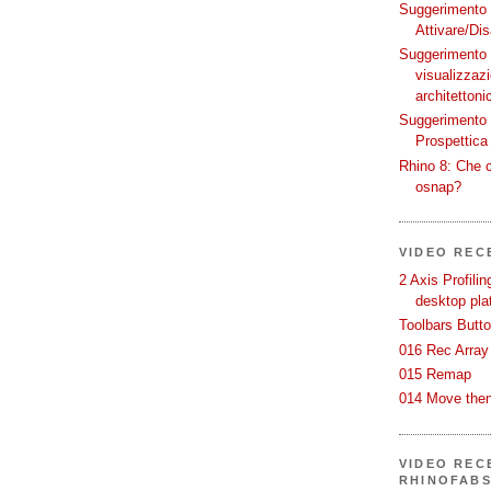
Suggerimento p
Attivare/Dis
Suggerimento p
visualizzaz
architettoni
Suggerimento p
Prospettica 
Rhino 8: Che c
osnap?
VIDEO REC
2 Axis Profili
desktop pla
Toolbars Butt
016 Rec Array
015 Remap
014 Move then
VIDEO RECE
RHINOFAB