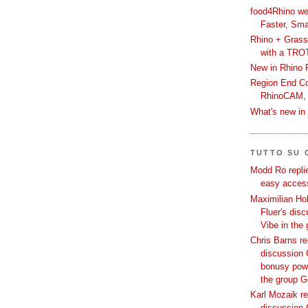
food4Rhino we
Faster, Sma
Rhino + Grass
with a TRO
New in Rhino 
Region End Con
RhinoCAM,
What's new i
TUTTO SU
Modd Ro replie
easy access
Maximilian Hoh
Fluer's dis
Vibe in the
Chris Barns re
discussion 
bonusy powi
the group 
Karl Mozaik re
discussion 