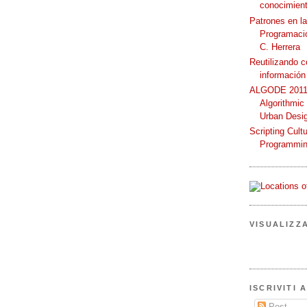
conocimient
Patrones en l
Programació
C. Herrera
Reutilizando 
información
ALGODE 2011 
Algorithmic
Urban Desi
Scripting Cult
Programmin
VISUALIZZ
ISCRIVITI 
Post