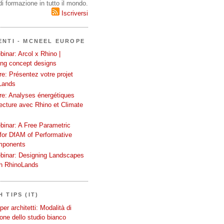
i formazione in tutto il mondo.
Iscriversi
ENTI - MCNEEL EUROPE
inar: Arcol x Rhino |
ing concept designs
e: Présentez votre projet
Lands
re: Analyses énergétiques
tecture avec Rhino et Climate
binar: A Free Parametric
or DfAM of Performative
mponents
binar: Designing Landscapes
th RhinoLands
 TIPS (IT)
er architetti: Modalità di
one dello studio bianco