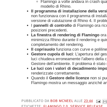
Flamingo a volte andava in crash qu
modello di Rhino.
Il programma di installazione della vers
non funzionava con il programma di install
versione di valutazione di Rhino 4. Il probl
I
pannelli di controllo
di Flamingo ora ric
posizioni precedenti.
La finestra di rendering di Flamingo
ora
minimizza Rhino durante il rendering e quind
completamento del rendering.
Il coprisuolo
funziona con curve e polilin
Gestore cupola di luci
: L'apertura del ges
luci chiudeva erroneamente l'albero della c
Gestore dell'ambiente. Il problema è stato r
Le luci con i valori di decadimento impo
renderizzate correttamente.
Quando il
Gestore delle licenze
non si pu
Flamingo mostra un messaggio anziché an
PUBBLICATO DA
BOB MCNEEL
ALLE
23:44
ETICHETTE:
FLAMINGO 2.0
,
SERVICE RELEASE