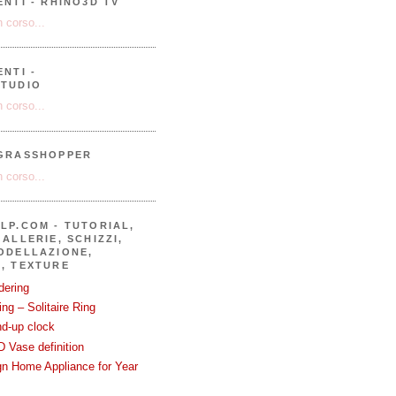
ENTI - RHINO3D TV
 corso...
NTI -
STUDIO
 corso...
 GRASSHOPPER
 corso...
LP.COM - TUTORIAL,
ALLERIE, SCHIZZI,
ODELLAZIONE,
, TEXTURE
dering
ng – Solitaire Ring
nd-up clock
 Vase definition
gn Home Appliance for Year