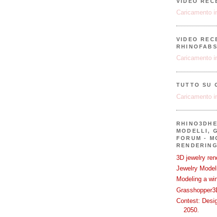
VIDEO REC
Caricamento in
VIDEO RECE
RHINOFAB
Caricamento in
TUTTO SU
Caricamento in
RHINO3DHE
MODELLI, G
FORUM - M
RENDERING
3D jewelry ren
Jewelry Modeli
Modeling a wi
Grasshopper3D
Contest: Desi
2050.