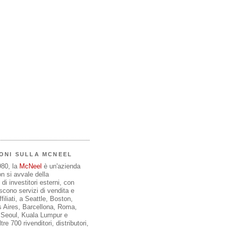
ONI SULLA MCNEEL
980, la
McNeel
è un'azienda
on si avvale della
di investitori esterni, con
iscono servizi di vendita e
filiati, a Seattle, Boston,
 Aires, Barcellona, Roma,
, Seoul, Kuala Lumpur e
re 700 rivenditori, distributori,