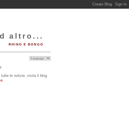
d altro...
RHINO E BONGO
O
tutte le notizie, visita il blog
se
.