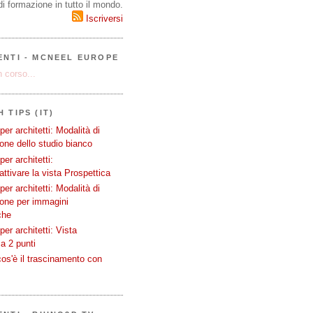
i formazione in tutto il mondo.
Iscriversi
ENTI - MCNEEL EUROPE
 corso...
 TIPS (IT)
er architetti: Modalità di
one dello studio bianco
er architetti:
attivare la vista Prospettica
er architetti: Modalità di
ione per immagini
che
er architetti: Vista
a 2 punti
os'è il trascinamento con