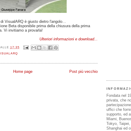
di VisualARQ è giusto dietro l'angolo…
sione Beta disponibile prima della chiusura della prima
. Vi invitiamo a provarla!
Ulteriori informazioni e download...
ALLE
17:35
VISUALARQ
Home page
Post più vecchio
INFORMAZI
Fondata nel 1
privata, che n
partecipazione 
uffici che forn
supporto, ed af
Miami, Buenos
Tokyo, Taipei
Shanghai ed olt