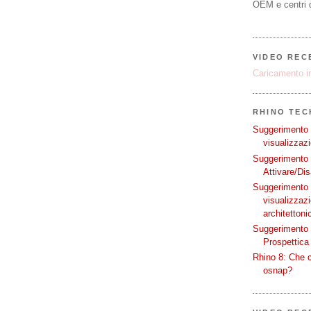
OEM e centri d
VIDEO REC
Caricamento in
RHINO TECH
Suggerimento p
visualizzazi
Suggerimento p
Attivare/Dis
Suggerimento p
visualizzaz
architettoni
Suggerimento p
Prospettica 
Rhino 8: Che c
osnap?