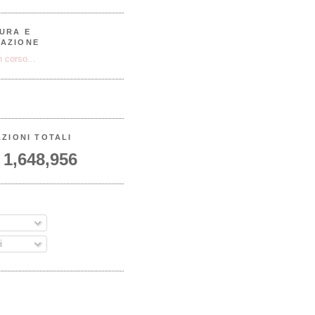
URA E
AZIONE
 corso...
AZIONI TOTALI
1,648,956
A
i