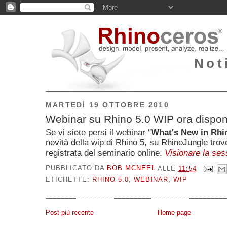
Not
MARTEDÌ 19 OTTOBRE 2010
Webinar su Rhino 5.0 WIP ora disponi
Se vi siete persi il webinar "
What's New in Rhi
novità della wip di Rhino 5, su RhinoJungle trov
registrata del seminario online.
Visionare la ses
PUBBLICATO DA
BOB MCNEEL
ALLE
11:54
ETICHETTE:
RHINO 5.0
,
WEBINAR
,
WIP
Post più recente
Home page