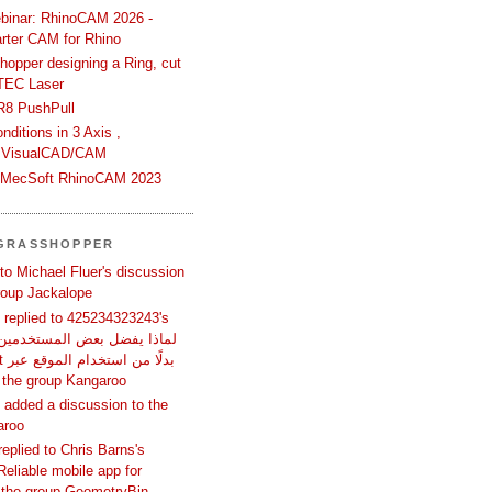
binar: RhinoCAM 2026 -
rter CAM for Rhino
hopper designing a Ring, cut
TEC Laser
R8 PushPull
ditions in 3 Axis ,
 VisualCAD/CAM
n MecSoft RhinoCAM 2023
 GRASSHOPPER
 to Michael Fluer's discussion
group Jackalope
replied to 425234323243's
المتص in the group Kangaroo
added a discussion to the
aroo
replied to Chris Barns's
Reliable mobile app for
 the group GeometryBin