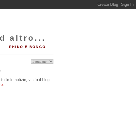
d altro...
RHINO E BONGO
O
tutte le notizie, visita il blog
se
.