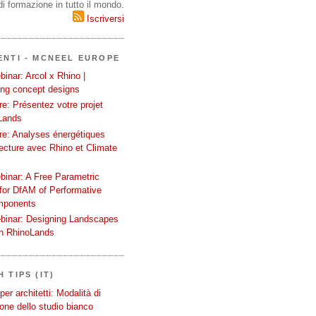
i formazione in tutto il mondo.
Iscriversi
ENTI - MCNEEL EUROPE
inar: Arcol x Rhino |
ing concept designs
e: Présentez votre projet
Lands
re: Analyses énergétiques
tecture avec Rhino et Climate
binar: A Free Parametric
or DfAM of Performative
mponents
binar: Designing Landscapes
th RhinoLands
 TIPS (IT)
er architetti: Modalità di
one dello studio bianco