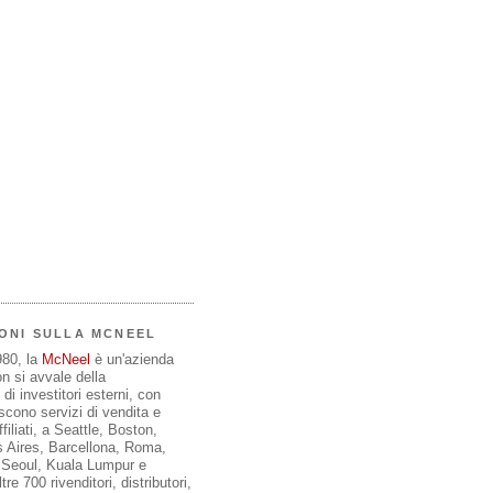
ONI SULLA MCNEEL
980, la
McNeel
è un'azienda
on si avvale della
di investitori esterni, con
iscono servizi di vendita e
filiati, a Seattle, Boston,
 Aires, Barcellona, Roma,
, Seoul, Kuala Lumpur e
re 700 rivenditori, distributori,