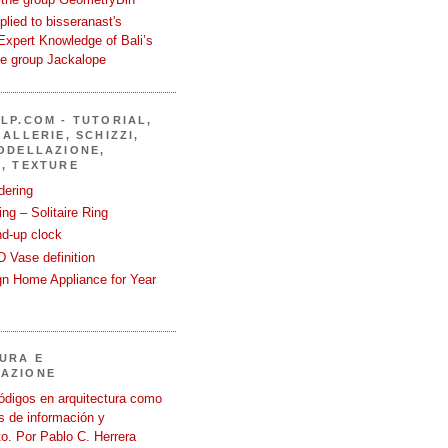
eplied to bisseranast's
Expert Knowledge of Bali’s
he group Jackalope
LP.COM - TUTORIAL,
ALLERIE, SCHIZZI,
ODELLAZIONE,
, TEXTURE
dering
ng – Solitaire Ring
nd-up clock
 Vase definition
gn Home Appliance for Year
URA E
AZIONE
ódigos en arquitectura como
 de información y
o. Por Pablo C. Herrera