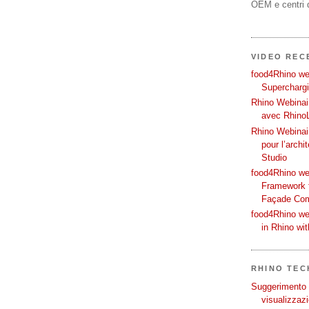
OEM e centri d
VIDEO REC
food4Rhino web
Supercharg
Rhino Webinair
avec Rhino
Rhino Webinai
pour l’archi
Studio
food4Rhino we
Framework f
Façade Co
food4Rhino we
in Rhino wi
RHINO TECH
Suggerimento p
visualizzazi