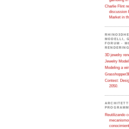
Charlie Flint r
discussion 
Market in t
RHINO3DHE
MODELLI, G
FORUM - M
RENDERING
3D jewelry ren
Jewelry Modeli
Modeling a wi
Grasshopper3D
Contest: Desi
2050.
ARCHITETT
PROGRAMM
Reutilizando c
mecanismos
conocimient