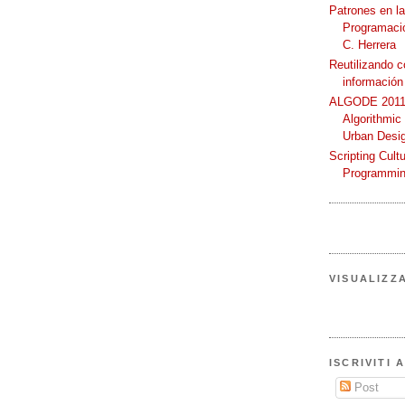
Patrones en l
Programació
C. Herrera
Reutilizando 
información
ALGODE 2011 
Algorithmic
Urban Desi
Scripting Cult
Programmin
VISUALIZZ
ISCRIVITI 
Post