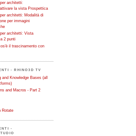
er architetti:
attivare la vista Prospettica
er architetti: Modalità di
ione per immagini
che
er architetti: Vista
a 2 punti
os'è il trascinamento con
ENTI - RHINO3D TV
ng and Knowledge Bases (all
tforms)
ons and Macros - Part 2
 Rotate
NTI -
STUDIO