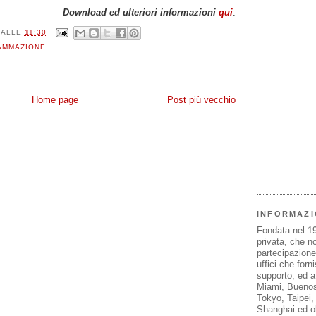
Download ed ulteriori informazioni
qui
.
ALLE
11:30
AMMAZIONE
Home page
Post più vecchio
INFORMAZI
Fondata nel 1
privata, che n
partecipazione 
uffici che forn
supporto, ed af
Miami, Buenos
Tokyo, Taipei
Shanghai ed olt