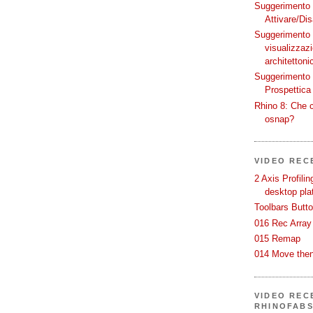
Suggerimento p
Attivare/Dis
Suggerimento p
visualizzaz
architettoni
Suggerimento p
Prospettica 
Rhino 8: Che c
osnap?
VIDEO REC
2 Axis Profili
desktop pla
Toolbars Butt
016 Rec Array
015 Remap
014 Move then
VIDEO RECE
RHINOFAB