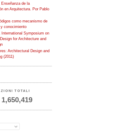
a Enseñanza de la
n en Arquitectura. Por Pablo
códigos como mecanismo de
 y conocimiento
International Symposium on
 Design for Architecture and
gn
ures: Architectural Design and
g (2011)
AZIONI TOTALI
1,650,419
A