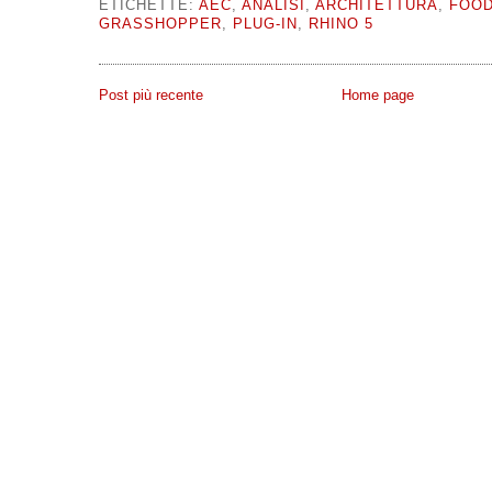
ETICHETTE:
AEC
,
ANALISI
,
ARCHITETTURA
,
FOOD
GRASSHOPPER
,
PLUG-IN
,
RHINO 5
Post più recente
Home page