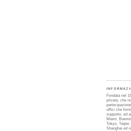
INFORMAZI
Fondata nel 1
privata, che n
partecipazione 
uffici che forn
supporto, ed af
Miami, Buenos
Tokyo, Taipei
Shanghai ed olt