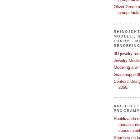
Oliver Green a
group Jack
RHINO3DHE
MODELLI, G
FORUM - M
RENDERING
3D jewelry ren
Jewelry Modeli
Modeling a wi
Grasshopper3D
Contest: Desi
2050.
ARCHITETT
PROGRAMM
Reutilizando c
mecanismos
conocimient
Patrones en l