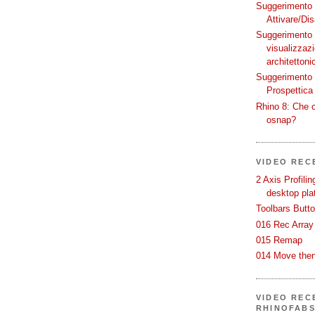
Suggerimento p
Attivare/Dis
Suggerimento p
visualizzaz
architettoni
Suggerimento p
Prospettica 
Rhino 8: Che c
osnap?
VIDEO REC
2 Axis Profili
desktop pla
Toolbars Butt
016 Rec Array
015 Remap
014 Move then
VIDEO RECE
RHINOFAB