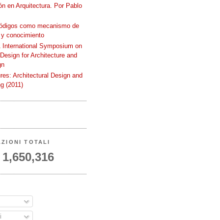
n en Arquitectura. Por Pablo
códigos como mecanismo de
 y conocimiento
International Symposium on
 Design for Architecture and
gn
ures: Architectural Design and
g (2011)
AZIONI TOTALI
1,650,316
A
i