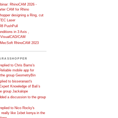
binar: RhinoCAM 2026 -
rter CAM for Rhino
hopper designing a Ring, cut
TEC Laser
R8 PushPull
ditions in 3 Axis ,
 VisualCAD/CAM
n MecSoft RhinoCAM 2023
 GRASSHOPPER
replied to Chris Barns's
Reliable mobile app for
 the group GeometryBin
eplied to bisseranast's
Expert Knowledge of Bali’s
he group Jackalope
added a discussion to the group
replied to Nico Rocky's
 really like 1xbet kenya in the
alope