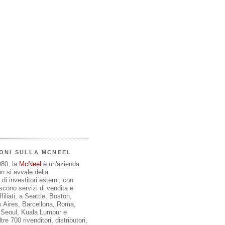
ONI SULLA MCNEEL
980, la
McNeel
è un'azienda
on si avvale della
di investitori esterni, con
iscono servizi di vendita e
filiati, a Seattle, Boston,
 Aires, Barcellona, Roma,
, Seoul, Kuala Lumpur e
re 700 rivenditori, distributori,