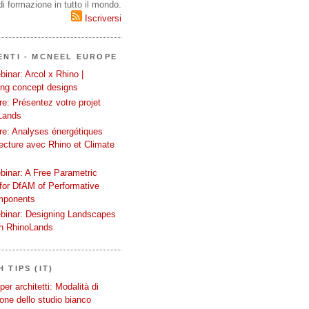
i formazione in tutto il mondo.
Iscriversi
ENTI - MCNEEL EUROPE
inar: Arcol x Rhino |
ing concept designs
e: Présentez votre projet
Lands
re: Analyses énergétiques
tecture avec Rhino et Climate
binar: A Free Parametric
or DfAM of Performative
mponents
binar: Designing Landscapes
th RhinoLands
 TIPS (IT)
er architetti: Modalità di
one dello studio bianco