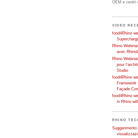
OEM e centri d
VIDEO REC
food4Rhino web
Supercharg
Rhino Webinair
avec Rhino
Rhino Webinai
pour l’archi
Studio
food4Rhino we
Framework f
Façade Co
food4Rhino we
in Rhino wi
RHINO TECH
Suggerimento p
visualizzazi