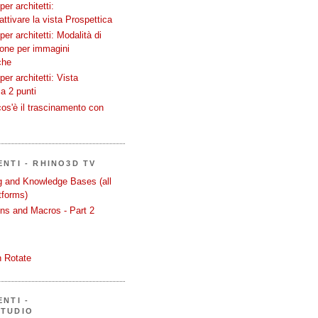
er architetti:
attivare la vista Prospettica
er architetti: Modalità di
ione per immagini
che
er architetti: Vista
a 2 punti
os'è il trascinamento con
ENTI - RHINO3D TV
ng and Knowledge Bases (all
tforms)
ons and Macros - Part 2
 Rotate
NTI -
STUDIO