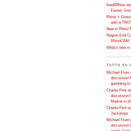
food4Rhino we
Faster, Sma
Rhino + Grass
with a TRO
New in Rhino 
Region End Con
RhinoCAM,
What's new i
TUTTO SU
Michael Fluer 
discussion 
gambling in
Charlie Flint r
discussion 
Market in t
Charlie Flint 
Jackalope
Michael Fluer 
discussion I
group Jack