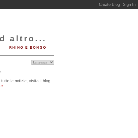
d altro...
RHINO E BONGO
O
tutte le notizie, visita il blog
se
.