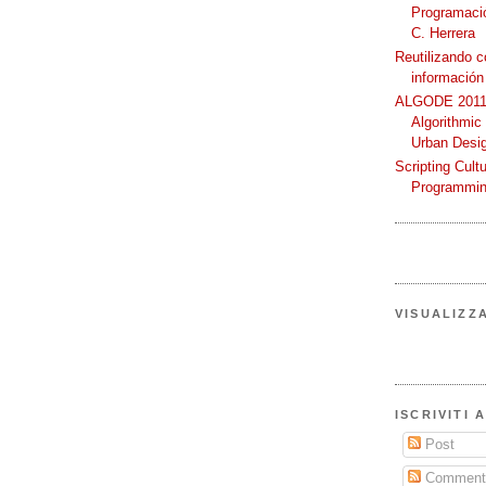
Programació
C. Herrera
Reutilizando 
información
ALGODE 2011 
Algorithmic
Urban Desi
Scripting Cult
Programmin
VISUALIZZ
ISCRIVITI 
Post
Comment