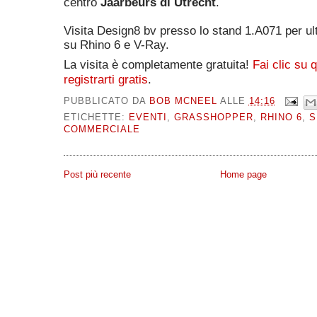
centro
Jaarbeurs di Utrecht
.
Visita Design8 bv presso lo stand 1.A071 per ult
su Rhino 6 e V-Ray.
La visita è completamente gratuita!
Fai clic su 
registrarti gratis
.
PUBBLICATO DA
BOB MCNEEL
ALLE
14:16
ETICHETTE:
EVENTI
,
GRASSHOPPER
,
RHINO 6
,
S
COMMERCIALE
Post più recente
Home page