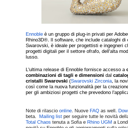
Ennoble
è un gruppo di plug-in privati per Adobe
Rhino3D®
. Il software, che include cataloghi di
Swarovski, è ideale per progettisti e ingegneri 
progetti digitali per il settore ofrafo, dell'alta mod
lusso.
L'ultima release di Ennoble fornisce accesso a
combinazioni di tagli e dimensioni
dal
catal
cristalli Swarovski
(
Swarovski Zirconia
, la nov
così come la nuova funzionalità per la creazion
per gli ambiziosi progetti che prevedono l'appl
Note di rilascio
online
. Nuove
FAQ
as well.
Dow
beta.
Mailing list
per seguire tutte le novità del
Total Chaos
tenuta a Sofia e
Rhino UGM
a Lond
novità su Ennoble e gli aggiornamenti sulla rele