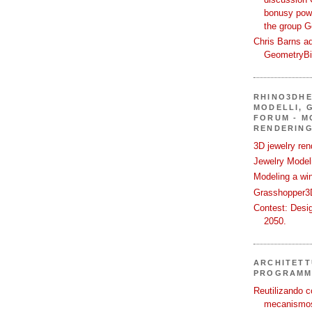
bonusy powi
the group 
Chris Barns ad
GeometryB
RHINO3DHE
MODELLI, G
FORUM - M
RENDERING
3D jewelry ren
Jewelry Modeli
Modeling a wi
Grasshopper3D
Contest: Desi
2050.
ARCHITETT
PROGRAMM
Reutilizando c
mecanismos