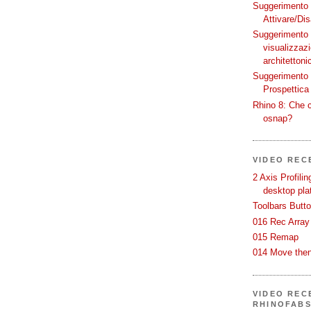
Suggerimento p
Attivare/Dis
Suggerimento p
visualizzaz
architettoni
Suggerimento p
Prospettica 
Rhino 8: Che c
osnap?
VIDEO REC
2 Axis Profili
desktop pla
Toolbars Butt
016 Rec Array
015 Remap
014 Move then
VIDEO RECE
RHINOFAB