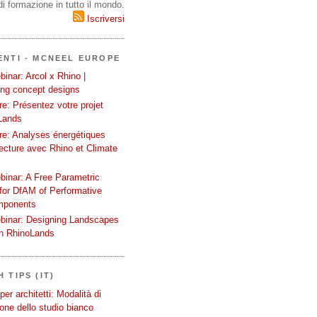
i formazione in tutto il mondo.
Iscriversi
ENTI - MCNEEL EUROPE
inar: Arcol x Rhino |
ing concept designs
e: Présentez votre projet
Lands
re: Analyses énergétiques
tecture avec Rhino et Climate
binar: A Free Parametric
or DfAM of Performative
mponents
binar: Designing Landscapes
th RhinoLands
 TIPS (IT)
er architetti: Modalità di
one dello studio bianco