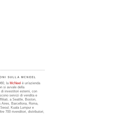
ONI SULLA MCNEEL
980, la
McNeel
è un'azienda
on si avvale della
di investitori esterni, con
iscono servizi di vendita e
filiati, a Seattle, Boston,
 Aires, Barcellona, Roma,
, Seoul, Kuala Lumpur e
re 700 rivenditori, distributori,