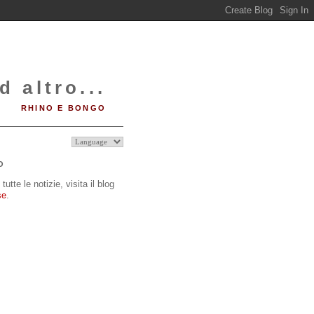
d altro...
RHINO E BONGO
O
tutte le notizie, visita il blog
se
.