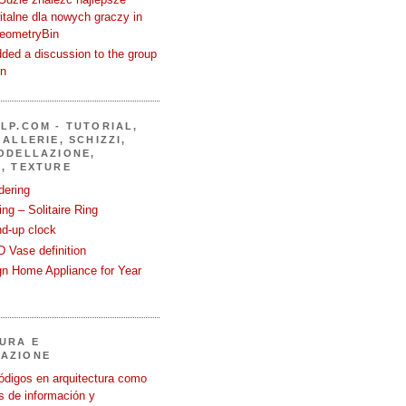
talne dla nowych graczy in
GeometryBin
ded a discussion to the group
in
LP.COM - TUTORIAL,
ALLERIE, SCHIZZI,
ODELLAZIONE,
, TEXTURE
dering
ng – Solitaire Ring
nd-up clock
 Vase definition
gn Home Appliance for Year
URA E
AZIONE
ódigos en arquitectura como
 de información y