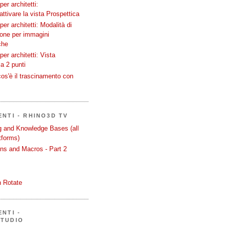
er architetti:
attivare la vista Prospettica
er architetti: Modalità di
ione per immagini
che
er architetti: Vista
a 2 punti
os'è il trascinamento con
ENTI - RHINO3D TV
ng and Knowledge Bases (all
tforms)
ons and Macros - Part 2
 Rotate
NTI -
STUDIO