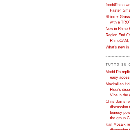
food4Rhino we
Faster, Sma
Rhino + Grass
with a TRO
New in Rhino 
Region End Con
RhinoCAM,
What's new i
TUTTO SU
Modd Ro replie
easy access
Maximilian Hoh
Fluer's dis
Vibe in the
Chris Barns re
discussion 
bonusy powi
the group 
Karl Mozaik re
discussion 