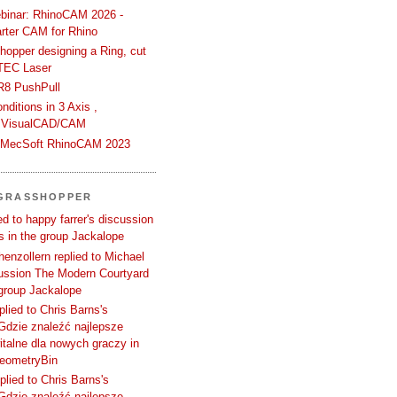
binar: RhinoCAM 2026 -
rter CAM for Rhino
hopper designing a Ring, cut
TEC Laser
R8 PushPull
ditions in 3 Axis ,
 VisualCAD/CAM
n MecSoft RhinoCAM 2023
 GRASSHOPPER
d to happy farrer's discussion
 in the group Jackalope
enzollern replied to Michael
cussion The Modern Courtyard
 group Jackalope
plied to Chris Barns's
Gdzie znaleźć najlepsze
talne dla nowych graczy in
GeometryBin
plied to Chris Barns's
Gdzie znaleźć najlepsze