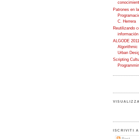
conocimient
Patrones en l
Programació
C. Herrera
Reutilizando 
información
ALGODE 2011 
Algorithmic
Urban Desi
Scripting Cult
Programmin
VISUALIZZ
ISCRIVITI 
Post