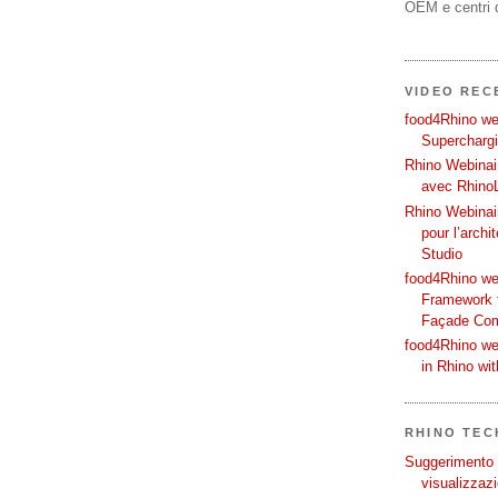
OEM e centri d
VIDEO REC
food4Rhino web
Supercharg
Rhino Webinair
avec Rhino
Rhino Webinai
pour l’archi
Studio
food4Rhino we
Framework f
Façade Co
food4Rhino we
in Rhino wi
RHINO TECH
Suggerimento p
visualizzazi