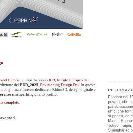
gn
Neel Europe
, vi aspetta presso
IED, Istituto Europeo del
edizione del
EDD_2025
,
Envisioning Design Day
. In questa
in due giornate intense dedicate a Rhino3D, design digitale e
INFORMAZI
erenze e networking
di alto profilo.
Fondata nel 1
privata, che n
a completo.
partecipazione 
uffici che forn
supporto, ed af
 avanzati
Miami, Buenos
Tokyo, Taipei
Shanghai ed olt