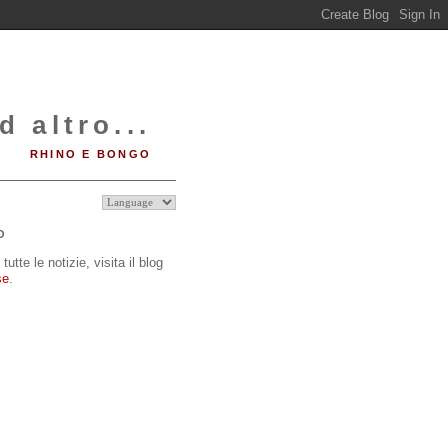
d altro...
RHINO E BONGO
O
tutte le notizie, visita il blog
se
.