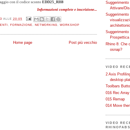
Maggio con il codice sconto
EDD25_RH8
Suggerimento p
Attivare/Dis
Informazioni complete e inscrizione...
Suggerimento p
LO
ALLE
20:05
visualizzaz
ENTI
,
FORMAZIONE
,
NETWORKING
,
WORKSHOP
architettoni
Suggerimento p
Prospettica 
Home page
Post più vecchio
Rhino 8: Che c
osnap?
VIDEO REC
2 Axis Profili
desktop pla
Toolbars Butt
016 Rec Array
015 Remap
014 Move then
VIDEO RECE
RHINOFAB