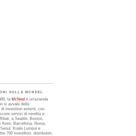
ONI SULLA MCNEEL
980, la
McNeel
è un'azienda
on si avvale della
di investitori esterni, con
iscono servizi di vendita e
filiati, a Seattle, Boston,
 Aires, Barcellona, Roma,
, Seoul, Kuala Lumpur e
re 700 rivenditori, distributori,