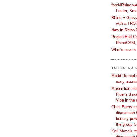
food4Rhino we
Faster, Sma
Rhino + Grass
with a TRO
New in Rhino 
Region End Con
RhinoCAM,
What's new i
TUTTO SU
Modd Ro replie
easy access
Maximilian Hoh
Fluer's dis
Vibe in the
Chris Barns re
discussion 
bonusy powi
the group 
Karl Mozaik re
discussion 