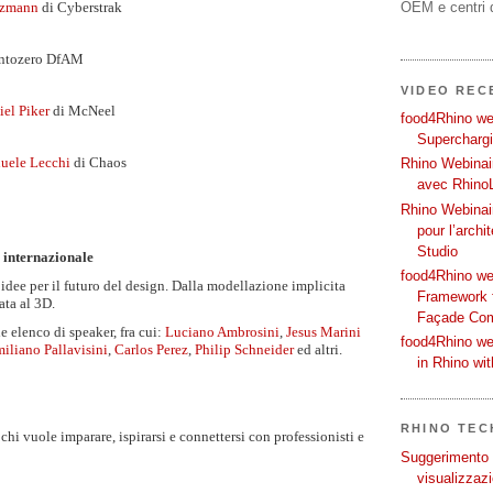
OEM e centri d
lzmann
di Cyberstrak
ntozero DfAM
VIDEO REC
iel Piker
di McNeel
food4Rhino web
Supercharg
uele Lecchi
di Chaos
Rhino Webinair
avec Rhino
Rhino Webinai
pour l’archi
Studio
 internazionale
food4Rhino we
 idee per il futuro del design. Dalla modellazione implicita
Framework f
ata al 3D.
Façade Co
e elenco di speaker, fra cui:
Luciano Ambrosini
,
Jesus Marini
food4Rhino we
iliano Pallavisini
,
Carlos Perez
,
Philip Schneider
ed altri.
in Rhino wi
RHINO TECH
chi vuole imparare, ispirarsi e connettersi con professionisti e
Suggerimento p
visualizzazi