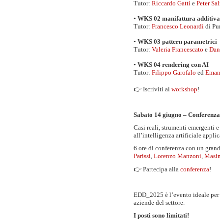
Tutor:
Riccardo Gatti
e
Peter Sa
•
WKS 02 manifattura additiva
Tutor:
Francesco Leonardi
di Pu
•
WKS 03 pattern parametrici
Tutor:
Valeria Francescato
e
Dan
•
WKS 04 rendering con AI
Tutor:
Filippo Garofalo
ed
Eman
👉 Iscriviti ai
workshop
!
Sabato 14 giugno – Conferenza
Casi reali, strumenti emergenti e
all’intelligenza artificiale applic
6 ore di conferenza con un grand
Parissi
,
Lorenzo Manzoni
,
Masim
👉 Partecipa alla
conferenza
!
EDD_2025 è l’
evento ideale per 
aziende del settore.
I posti sono limitati!