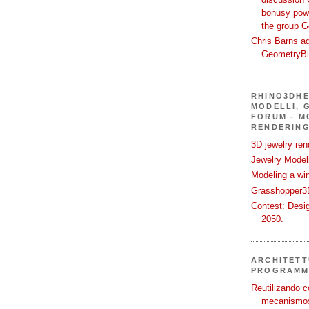
bonusy powi
the group 
Chris Barns ad
GeometryB
RHINO3DHE
MODELLI, G
FORUM - M
RENDERING
3D jewelry ren
Jewelry Modeli
Modeling a wi
Grasshopper3D
Contest: Desi
2050.
ARCHITETT
PROGRAMM
Reutilizando c
mecanismos