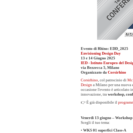
Evento di Rhino: EDD_2025
Envisioning Design Day
13 e 14 Giugno 2025
IED
- Istituto Europeo del Desi
via Bezzecca 5, Milano
Organizzato da
Corsirhino
Corsirhino
, col patrocinio di
Mc
Design
a Milano per una nuova 
occasione l'evento è articolato 
innovazione, tra
workshop, conf
👉 È già disponibile il
programm
Venerdì 13 giugno – Workshop
Scegli il tuo tema:
•
WKS 01 superfici Class-A