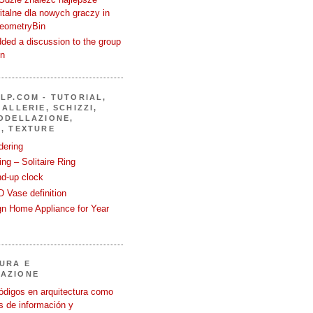
talne dla nowych graczy in
GeometryBin
ded a discussion to the group
in
LP.COM - TUTORIAL,
ALLERIE, SCHIZZI,
ODELLAZIONE,
, TEXTURE
dering
ng – Solitaire Ring
nd-up clock
 Vase definition
gn Home Appliance for Year
URA E
AZIONE
ódigos en arquitectura como
 de información y