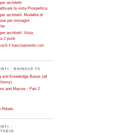
er architetti:
attivare la vista Prospettica
er architetti: Modalità di
ione per immagini
che
er architetti: Vista
a 2 punti
os'è il trascinamento con
ENTI - RHINO3D TV
ng and Knowledge Bases (all
tforms)
ons and Macros - Part 2
 Rotate
NTI -
STUDIO