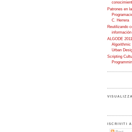
conocimient
Patrones en l
Programació
C. Herrera
Reutilizando 
información
ALGODE 2011 
Algorithmic
Urban Desi
Scripting Cult
Programmin
VISUALIZZ
ISCRIVITI 
Post