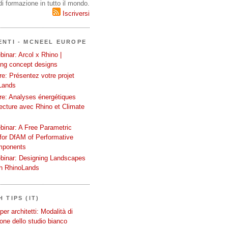
i formazione in tutto il mondo.
Iscriversi
ENTI - MCNEEL EUROPE
inar: Arcol x Rhino |
ing concept designs
e: Présentez votre projet
Lands
re: Analyses énergétiques
tecture avec Rhino et Climate
binar: A Free Parametric
or DfAM of Performative
mponents
binar: Designing Landscapes
th RhinoLands
 TIPS (IT)
er architetti: Modalità di
one dello studio bianco