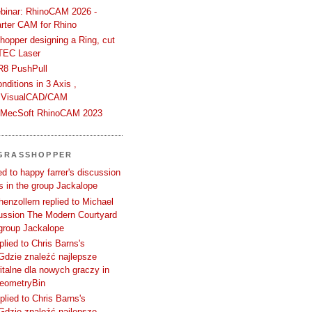
binar: RhinoCAM 2026 -
rter CAM for Rhino
hopper designing a Ring, cut
TEC Laser
R8 PushPull
ditions in 3 Axis ,
 VisualCAD/CAM
n MecSoft RhinoCAM 2023
 GRASSHOPPER
d to happy farrer's discussion
 in the group Jackalope
enzollern replied to Michael
cussion The Modern Courtyard
 group Jackalope
plied to Chris Barns's
Gdzie znaleźć najlepsze
talne dla nowych graczy in
GeometryBin
plied to Chris Barns's
Gdzie znaleźć najlepsze