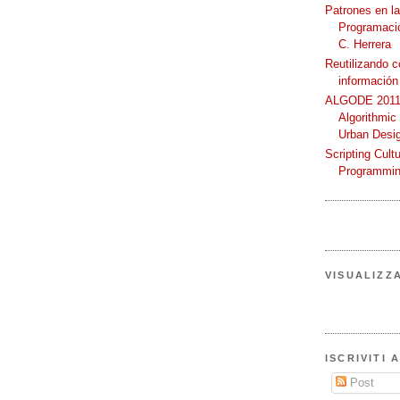
Patrones en l
Programació
C. Herrera
Reutilizando 
información
ALGODE 2011 
Algorithmic
Urban Desi
Scripting Cult
Programmin
VISUALIZZ
ISCRIVITI 
Post