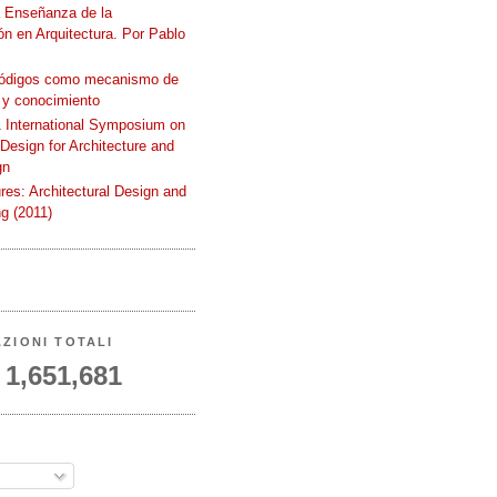
a Enseñanza de la
n en Arquitectura. Por Pablo
códigos como mecanismo de
 y conocimiento
International Symposium on
 Design for Architecture and
gn
ures: Architectural Design and
g (2011)
AZIONI TOTALI
1,651,681
A