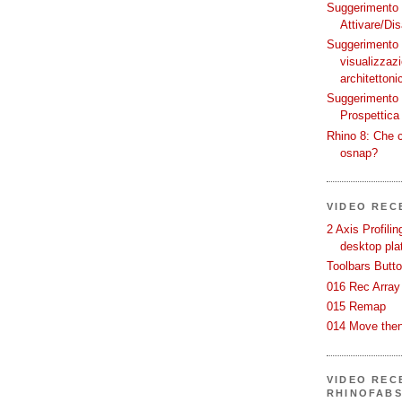
Suggerimento p
Attivare/Dis
Suggerimento p
visualizzaz
architettoni
Suggerimento p
Prospettica 
Rhino 8: Che c
osnap?
VIDEO REC
2 Axis Profili
desktop pla
Toolbars Butt
016 Rec Array
015 Remap
014 Move then
VIDEO RECE
RHINOFAB