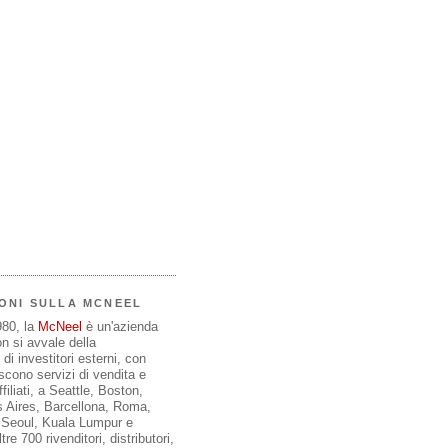
ONI SULLA MCNEEL
980, la
McNeel
è un'azienda
on si avvale della
di investitori esterni, con
iscono servizi di vendita e
filiati, a Seattle, Boston,
 Aires, Barcellona, Roma,
, Seoul, Kuala Lumpur e
re 700 rivenditori, distributori,