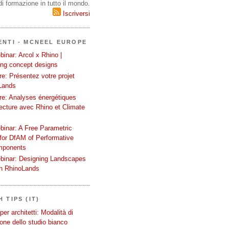
i formazione in tutto il mondo.
Iscriversi
ENTI - MCNEEL EUROPE
inar: Arcol x Rhino |
ing concept designs
e: Présentez votre projet
Lands
re: Analyses énergétiques
tecture avec Rhino et Climate
binar: A Free Parametric
or DfAM of Performative
mponents
binar: Designing Landscapes
th RhinoLands
 TIPS (IT)
er architetti: Modalità di
one dello studio bianco