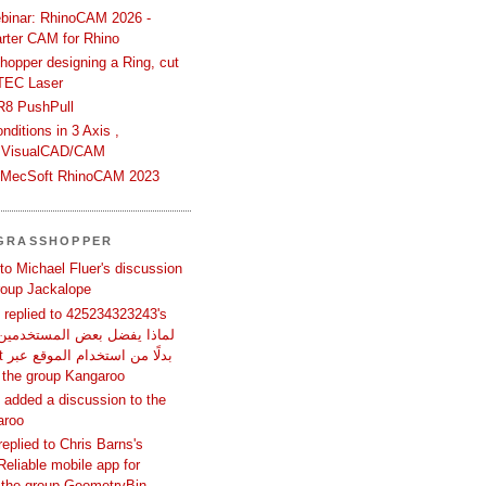
binar: RhinoCAM 2026 -
rter CAM for Rhino
hopper designing a Ring, cut
TEC Laser
R8 PushPull
ditions in 3 Axis ,
 VisualCAD/CAM
n MecSoft RhinoCAM 2023
 GRASSHOPPER
 to Michael Fluer's discussion
group Jackalope
replied to 425234323243's
المتص in the group Kangaroo
added a discussion to the
aroo
replied to Chris Barns's
Reliable mobile app for
 the group GeometryBin