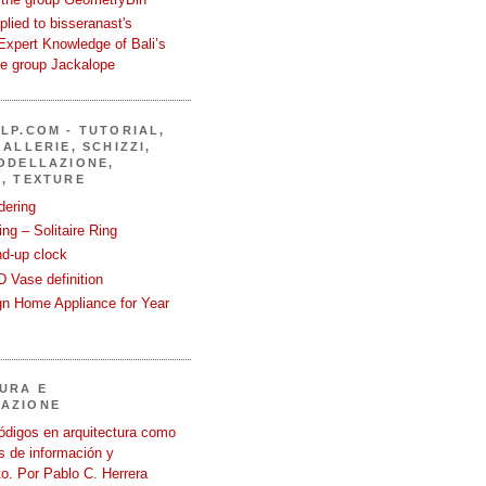
eplied to bisseranast's
Expert Knowledge of Bali’s
he group Jackalope
LP.COM - TUTORIAL,
ALLERIE, SCHIZZI,
ODELLAZIONE,
, TEXTURE
dering
ng – Solitaire Ring
nd-up clock
 Vase definition
gn Home Appliance for Year
URA E
AZIONE
ódigos en arquitectura como
 de información y
o. Por Pablo C. Herrera