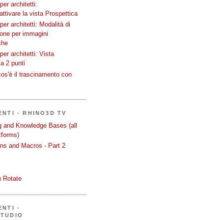
er architetti:
attivare la vista Prospettica
er architetti: Modalità di
ione per immagini
che
er architetti: Vista
a 2 punti
os'è il trascinamento con
ENTI - RHINO3D TV
ng and Knowledge Bases (all
tforms)
ons and Macros - Part 2
 Rotate
NTI -
STUDIO