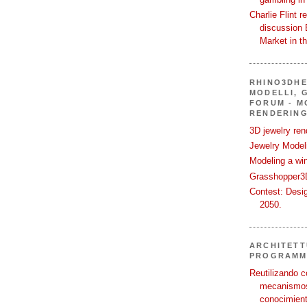
Charlie Flint r
discussion 
Market in t
RHINO3DHE
MODELLI, G
FORUM - M
RENDERING
3D jewelry ren
Jewelry Modeli
Modeling a wi
Grasshopper3D
Contest: Desi
2050.
ARCHITETT
PROGRAMM
Reutilizando c
mecanismos
conocimient