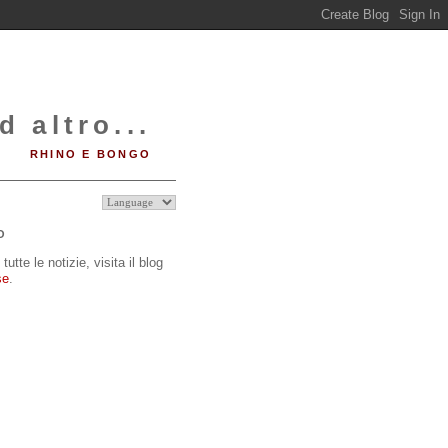
d altro...
RHINO E BONGO
O
tutte le notizie, visita il blog
se
.