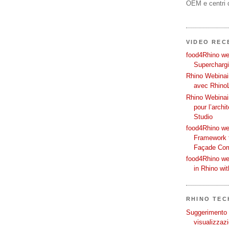
OEM e centri d
VIDEO REC
food4Rhino web
Supercharg
Rhino Webinair
avec Rhino
Rhino Webinai
pour l’archi
Studio
food4Rhino we
Framework f
Façade Co
food4Rhino we
in Rhino wi
RHINO TECH
Suggerimento p
visualizzazi