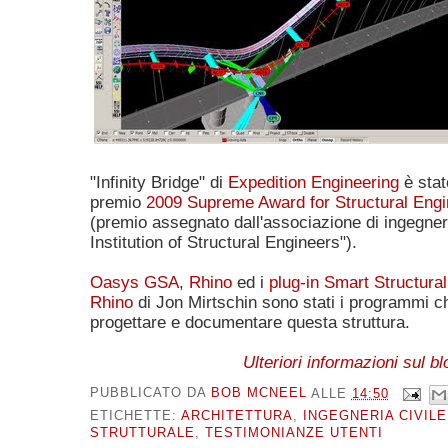
"Infinity Bridge" di
Expedition Engineering
è stato
premio
2009 Supreme Award for Structural Engi
(premio assegnato dall'associazione di ingegneri
Institution of Structural Engineers").
Oasys GSA
,
Rhino
ed i
plug-in Smart Structural
Rhino
di Jon Mirtschin sono stati i programmi c
progettare e documentare questa struttura.
Ulteriori informazioni sul bl
PUBBLICATO DA
BOB MCNEEL
ALLE
14:50
ETICHETTE:
ARCHITETTURA
,
INGEGNERIA CIVILE
STRUTTURALE
,
TESTIMONIANZE UTENTI