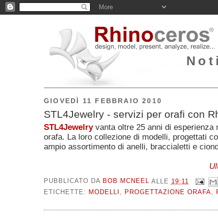
Not
GIOVEDÌ 11 FEBBRAIO 2010
STL4Jewelry - servizi per orafi con R
STL4Jewelry
vanta oltre 25 anni di esperienza 
orafa. La loro collezione di modelli, progettati c
ampio assortimento di anelli, braccialetti e ciond
Ul
PUBBLICATO DA
BOB MCNEEL
ALLE
19:11
ETICHETTE:
MODELLI
,
PROGETTAZIONE ORAFA
,