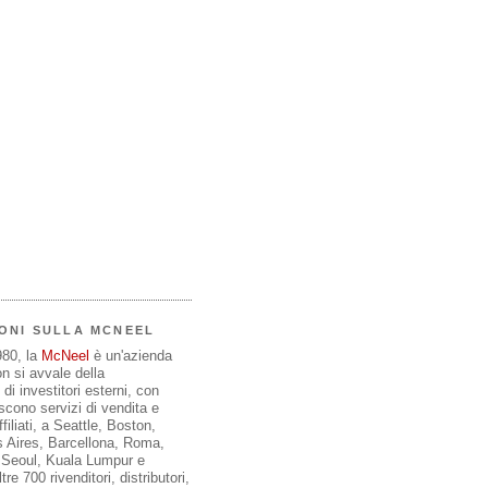
ONI SULLA MCNEEL
980, la
McNeel
è un'azienda
on si avvale della
di investitori esterni, con
iscono servizi di vendita e
filiati, a Seattle, Boston,
 Aires, Barcellona, Roma,
, Seoul, Kuala Lumpur e
re 700 rivenditori, distributori,