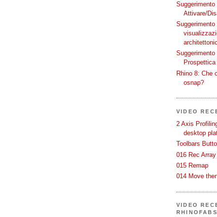
Suggerimento p
Attivare/Dis
Suggerimento p
visualizzaz
architettoni
Suggerimento p
Prospettica 
Rhino 8: Che c
osnap?
VIDEO REC
2 Axis Profili
desktop pla
Toolbars Butt
016 Rec Array
015 Remap
014 Move then
VIDEO RECE
RHINOFAB