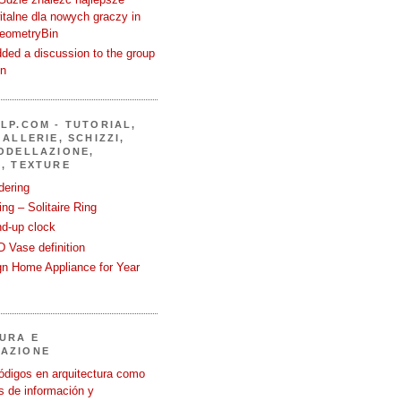
talne dla nowych graczy in
GeometryBin
ded a discussion to the group
in
LP.COM - TUTORIAL,
ALLERIE, SCHIZZI,
ODELLAZIONE,
, TEXTURE
dering
ng – Solitaire Ring
nd-up clock
 Vase definition
gn Home Appliance for Year
URA E
AZIONE
ódigos en arquitectura como
 de información y