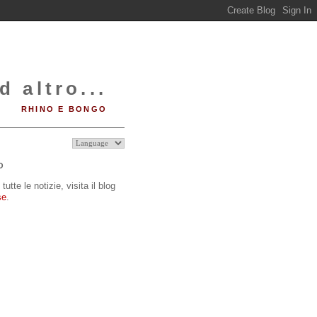
d altro...
RHINO E BONGO
O
tutte le notizie, visita il blog
se
.