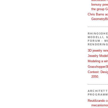
bonusy powi
the group 
Chris Barns ad
GeometryB
RHINO3DHE
MODELLI, G
FORUM - M
RENDERING
3D jewelry ren
Jewelry Modeli
Modeling a wi
Grasshopper3D
Contest: Desi
2050.
ARCHITETT
PROGRAMM
Reutilizando c
mecanismos