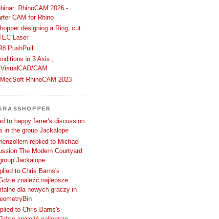
binar: RhinoCAM 2026 -
rter CAM for Rhino
hopper designing a Ring, cut
TEC Laser
R8 PushPull
ditions in 3 Axis ,
 VisualCAD/CAM
n MecSoft RhinoCAM 2023
 GRASSHOPPER
d to happy farrer's discussion
 in the group Jackalope
enzollern replied to Michael
cussion The Modern Courtyard
 group Jackalope
plied to Chris Barns's
Gdzie znaleźć najlepsze
talne dla nowych graczy in
GeometryBin
plied to Chris Barns's
Gdzie znaleźć najlepsze