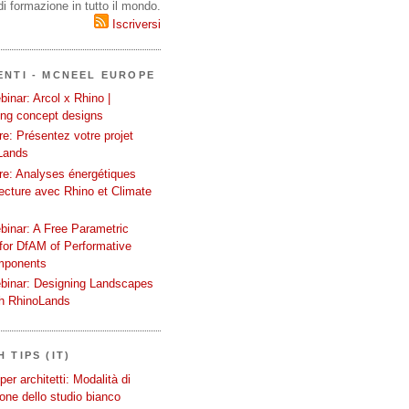
i formazione in tutto il mondo.
Iscriversi
ENTI - MCNEEL EUROPE
inar: Arcol x Rhino |
ing concept designs
e: Présentez votre projet
Lands
re: Analyses énergétiques
tecture avec Rhino et Climate
binar: A Free Parametric
or DfAM of Performative
mponents
binar: Designing Landscapes
th RhinoLands
 TIPS (IT)
er architetti: Modalità di
one dello studio bianco