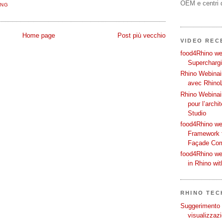
OEM e centri d
ING
Home page
Post più vecchio
VIDEO REC
food4Rhino web
Supercharg
Rhino Webinair
avec Rhino
Rhino Webinai
pour l’archi
Studio
food4Rhino we
Framework f
Façade Co
food4Rhino we
in Rhino wi
RHINO TECH
Suggerimento p
visualizzazi