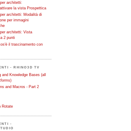
er architetti:
attivare la vista Prospettica
er architetti: Modalità di
ione per immagini
che
er architetti: Vista
a 2 punti
os'è il trascinamento con
ENTI - RHINO3D TV
ng and Knowledge Bases (all
tforms)
ons and Macros - Part 2
 Rotate
NTI -
STUDIO