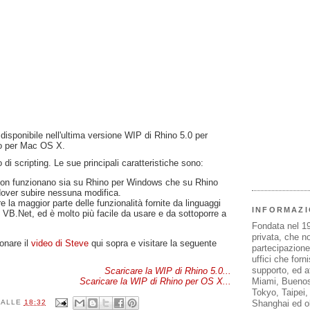
disponibile nell'ultima versione WIP di Rhino 5.0 per
no per Mac OS X.
di scripting. Le sue principali caratteristiche sono:
ython funzionano sia su Rhino per Windows che su Rhino
over subire nessuna modifica.
re la maggior parte delle funzionalità fornite da linguaggi
INFORMAZI
e VB.Net, ed è molto più facile da usare e da sottoporre a
Fondata nel 1
privata, che n
onare il
video di Steve
qui sopra e visitare la seguente
partecipazione 
uffici che forn
supporto, ed af
Scaricare la WIP di Rhino 5.0...
Scaricare la WIP di Rhino per OS X...
Miami, Buenos
Tokyo, Taipei
Shanghai ed olt
ALLE
18:32