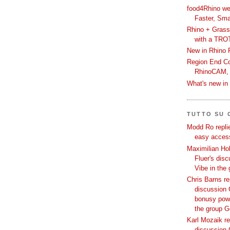
food4Rhino we
Faster, Sma
Rhino + Grass
with a TRO
New in Rhino 
Region End Con
RhinoCAM,
What's new i
TUTTO SU
Modd Ro replie
easy access
Maximilian Hoh
Fluer's dis
Vibe in the
Chris Barns re
discussion 
bonusy powi
the group 
Karl Mozaik re
discussion 