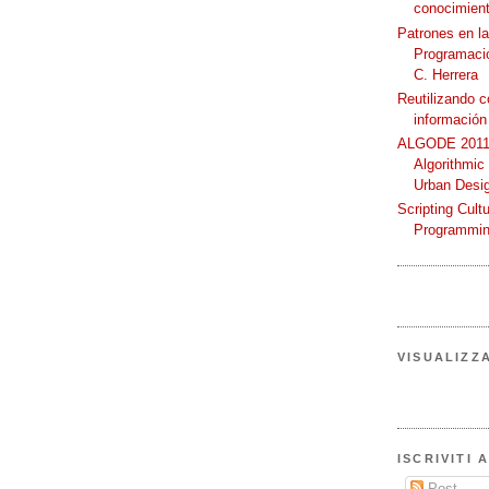
conocimient
Patrones en l
Programació
C. Herrera
Reutilizando 
información
ALGODE 2011 
Algorithmic
Urban Desi
Scripting Cult
Programmin
VISUALIZZ
ISCRIVITI 
Post