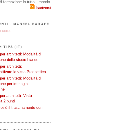
i formazione in tutto il mondo.
Iscriversi
ENTI - MCNEEL EUROPE
 corso...
 TIPS (IT)
er architetti: Modalità di
one dello studio bianco
er architetti:
attivare la vista Prospettica
er architetti: Modalità di
ione per immagini
che
er architetti: Vista
a 2 punti
os'è il trascinamento con