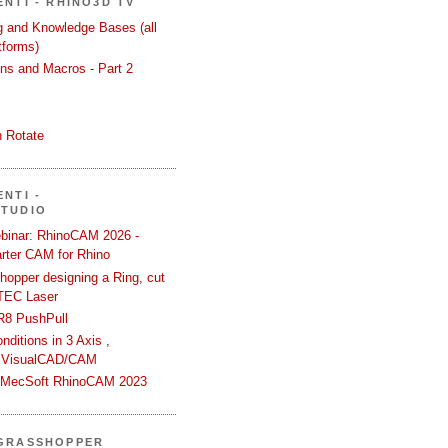
ENTI - RHINO3D TV
ng and Knowledge Bases (all
tforms)
ons and Macros - Part 2
 Rotate
NTI -
STUDIO
binar: RhinoCAM 2026 -
rter CAM for Rhino
hopper designing a Ring, cut
TEC Laser
R8 PushPull
ditions in 3 Axis ,
 VisualCAD/CAM
n MecSoft RhinoCAM 2023
 GRASSHOPPER