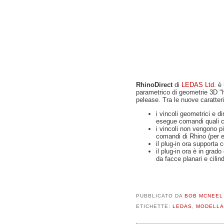
RhinoDirect
di
LEDAS Ltd.
è 
parametrico di geometrie 3D "h
pelease. Tra le nuove caratteri
i vincoli geometrici e 
esegue comandi quali co
i vincoli non vengono pi
comandi di Rhino (per es
il plug-in ora supporta 
il plug-in ora è in grad
da facce planari e cili
PUBBLICATO DA
BOB MCNEEL
ETICHETTE:
LEDAS
,
MODELLA