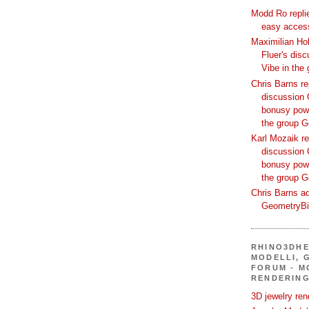
Modd Ro replie
easy access
Maximilian Hoh
Fluer's dis
Vibe in the
Chris Barns re
discussion 
bonusy powi
the group 
Karl Mozaik re
discussion 
bonusy powi
the group 
Chris Barns ad
GeometryB
RHINO3DHE
MODELLI, G
FORUM - M
RENDERING
3D jewelry ren