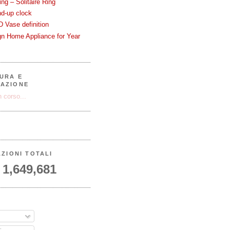
ng – Solitaire Ring
nd-up clock
 Vase definition
gn Home Appliance for Year
URA E
AZIONE
 corso...
AZIONI TOTALI
1,649,681
A