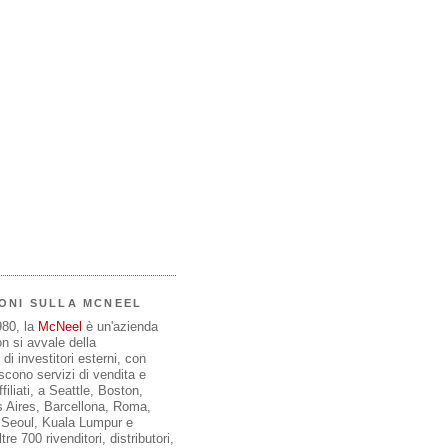
ONI SULLA MCNEEL
980, la
McNeel
è un'azienda
on si avvale della
di investitori esterni, con
iscono servizi di vendita e
filiati, a Seattle, Boston,
 Aires, Barcellona, Roma,
, Seoul, Kuala Lumpur e
re 700 rivenditori, distributori,