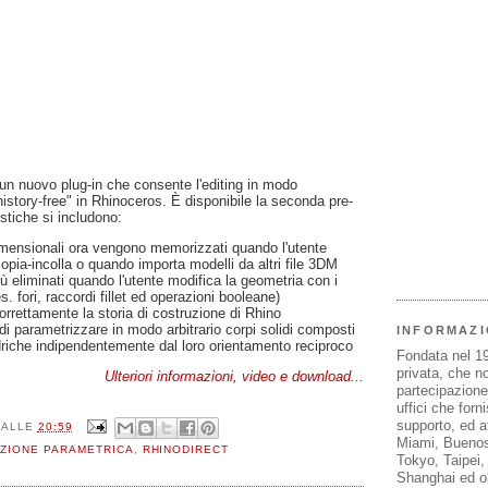
un nuovo plug-in che consente l'editing in modo
istory-free" in Rhinoceros. È disponibile la seconda pre-
stiche si includono:
dimensionali ora vengono memorizzati quando l'utente
pia-incolla o quando importa modelli da altri file 3DM
ù eliminati quando l'utente modifica la geometria con i
. fori, raccordi fillet ed operazioni booleane)
correttamente la storia di costruzione di Rhino
o di parametrizzare in modo arbitrario corpi solidi composti
INFORMAZI
ndriche indipendentemente dal loro orientamento reciproco
Fondata nel 1
privata, che n
Ulteriori informazioni, video e download...
partecipazione 
uffici che forn
supporto, ed af
ALLE
20:59
Miami, Buenos
ZIONE PARAMETRICA
,
RHINODIRECT
Tokyo, Taipei
Shanghai ed olt