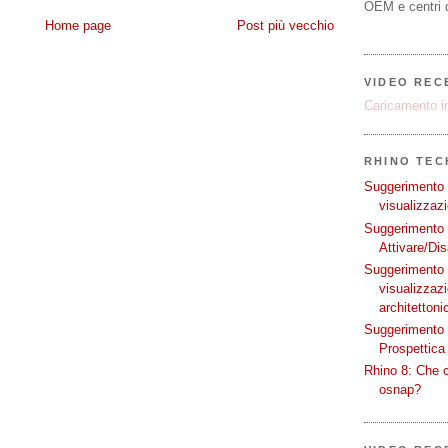
OEM e centri d
Home page
Post più vecchio
VIDEO REC
Caricamento in
RHINO TECH
Suggerimento p
visualizzazi
Suggerimento p
Attivare/Dis
Suggerimento p
visualizzaz
architettoni
Suggerimento p
Prospettica 
Rhino 8: Che c
osnap?