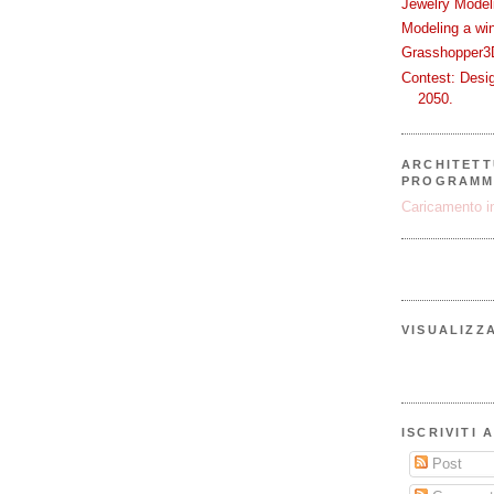
Jewelry Modeli
Modeling a wi
Grasshopper3D
Contest: Desi
2050.
ARCHITETT
PROGRAMM
Caricamento in
VISUALIZZ
ISCRIVITI 
Post