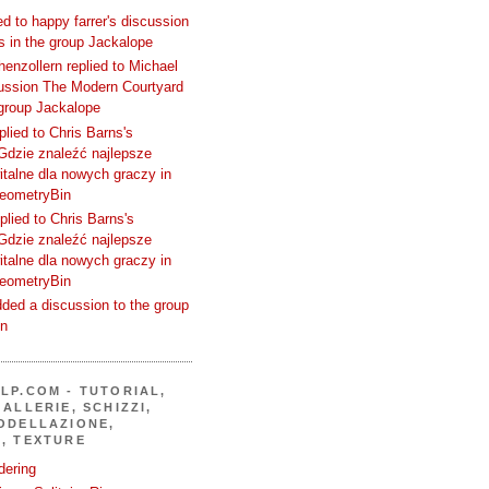
d to happy farrer's discussion
 in the group Jackalope
enzollern replied to Michael
cussion The Modern Courtyard
 group Jackalope
plied to Chris Barns's
Gdzie znaleźć najlepsze
talne dla nowych graczy in
GeometryBin
plied to Chris Barns's
Gdzie znaleźć najlepsze
talne dla nowych graczy in
GeometryBin
ded a discussion to the group
in
LP.COM - TUTORIAL,
ALLERIE, SCHIZZI,
ODELLAZIONE,
, TEXTURE
dering