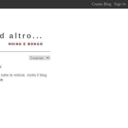
d altro...
RHINO E BONGO
O
tutte le notizie, visita il blog
se
.