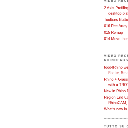
VIDEO REC
2 Axis Profili
desktop pla
Toolbars Butt
016 Rec Array
015 Remap
014 Move then
VIDEO RECE
RHINOFAB
food4Rhino we
Faster, Sma
Rhino + Grass
with a TRO
New in Rhino 
Region End Con
RhinoCAM,
What's new i
TUTTO SU