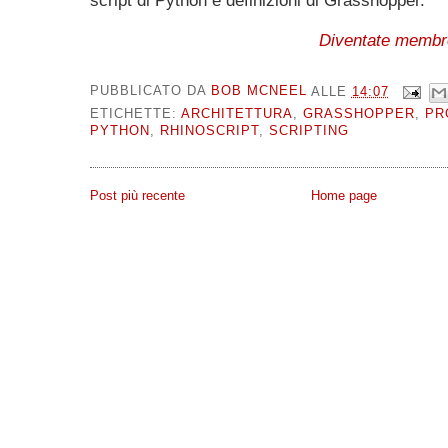
script di Python e definizioni di Grasshopper.
Diventate membro
PUBBLICATO DA
BOB MCNEEL
ALLE
14:07
ETICHETTE:
ARCHITETTURA
,
GRASSHOPPER
,
PR
PYTHON
,
RHINOSCRIPT
,
SCRIPTING
Post più recente
Home page