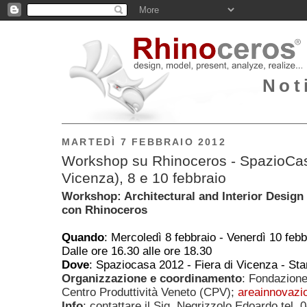
Not
MARTEDÌ 7 FEBBRAIO 2012
Workshop su Rhinoceros - SpazioCas
Vicenza), 8 e 10 febbraio
Workshop:
Architectural and Interior Design
con Rhinoceros
Quando
: Mercoledì 8 febbraio - Venerdì 10 febb
Dalle ore 16.30 alle ore 18.30
Dove
: Spaziocasa 2012 - Fiera di Vicenza - St
Organizzazione e coordinamento
: Fondazion
Centro Produttività Veneto (CPV);
areainnovaz
Info
: contattare il Sig. Negrizzolo Edoardo tel. 