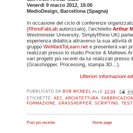
Venerdì 9 marzo 2012, 19.00
MedioDesign, Barcellona (Spagna)
In occasione del ciclo di conferenze organizzat
(
RhinoFabLab
autorizzato), l'architetto
Arthur 
Westminster University, SimplyRhino UK) parler
esperienza didattica attraverso la sua attività di
gruppo
WeWantToLearn.net
e presenterà vari pro
realizzati presso lo studio Proctor & Mattews A
vari progetti più recenti da lui realizzati presso 
(Grasshopper, Processing, stampa 3D…).
Ulteriori informazioni ed
PUBBLICATO DA
BOB MCNEEL
ALLE
12:04
ETICHETTE:
AEC
,
ARCHITETTURA
,
FABBRICAZION
FORMAZIONE
,
GRASSHOPPER
,
SCRIPTING
,
TEST
Post più recente
Home page