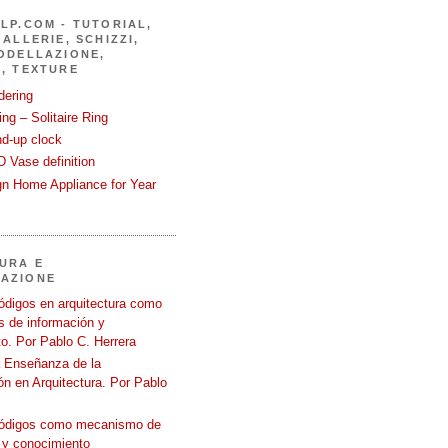
LP.COM - TUTORIAL,
ALLERIE, SCHIZZI,
ODELLAZIONE,
, TEXTURE
dering
ng – Solitaire Ring
nd-up clock
 Vase definition
gn Home Appliance for Year
URA E
AZIONE
ódigos en arquitectura como
 de información y
o. Por Pablo C. Herrera
a Enseñanza de la
n en Arquitectura. Por Pablo
códigos como mecanismo de
 y conocimiento