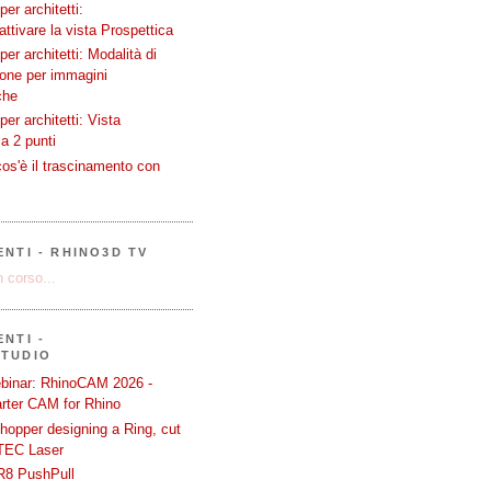
er architetti:
attivare la vista Prospettica
er architetti: Modalità di
ione per immagini
che
er architetti: Vista
a 2 punti
os'è il trascinamento con
ENTI - RHINO3D TV
 corso...
NTI -
STUDIO
binar: RhinoCAM 2026 -
rter CAM for Rhino
hopper designing a Ring, cut
TEC Laser
R8 PushPull