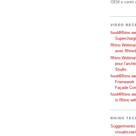
OEM e centri d
VIDEO REC
food4Rhino web
Supercharg
Rhino Webinair
avec Rhino
Rhino Webinai
pour l’archi
Studio
food4Rhino we
Framework f
Façade Co
food4Rhino we
in Rhino wi
RHINO TECH
Suggerimento p
visualizzazi