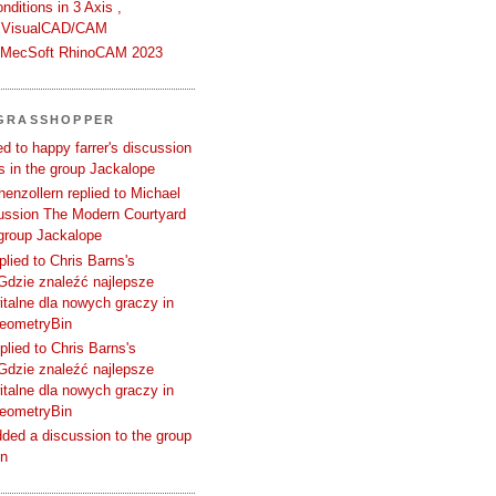
ditions in 3 Axis ,
 VisualCAD/CAM
n MecSoft RhinoCAM 2023
 GRASSHOPPER
d to happy farrer's discussion
 in the group Jackalope
enzollern replied to Michael
cussion The Modern Courtyard
 group Jackalope
plied to Chris Barns's
Gdzie znaleźć najlepsze
talne dla nowych graczy in
GeometryBin
plied to Chris Barns's
Gdzie znaleźć najlepsze
talne dla nowych graczy in
GeometryBin
ded a discussion to the group
in