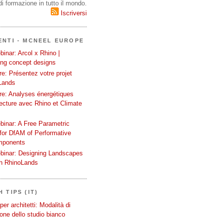
i formazione in tutto il mondo.
Iscriversi
ENTI - MCNEEL EUROPE
inar: Arcol x Rhino |
ing concept designs
e: Présentez votre projet
Lands
re: Analyses énergétiques
tecture avec Rhino et Climate
binar: A Free Parametric
or DfAM of Performative
mponents
binar: Designing Landscapes
th RhinoLands
 TIPS (IT)
er architetti: Modalità di
one dello studio bianco