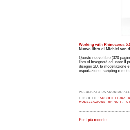
Working with Rhinoceros 5.
Nuovo libro di Michiel van d
Questo nuovo libro (320 pagine
libro vi insegnerà ad usare il 
disegno 2D, la modellazione e l'
esportazione, scripting e molt
PUBBLICATO DA
ANONIMO
AL
ETICHETTE:
ARCHITETTURA
,
D
MODELLAZIONE
,
RHINO 5
,
TU
Post più recente