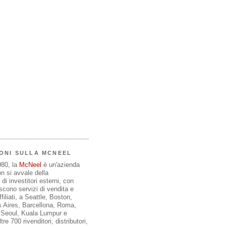
ONI SULLA MCNEEL
980, la
McNeel
è un'azienda
on si avvale della
di investitori esterni, con
iscono servizi di vendita e
filiati, a Seattle, Boston,
 Aires, Barcellona, Roma,
, Seoul, Kuala Lumpur e
re 700 rivenditori, distributori,