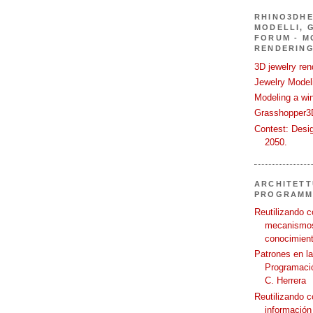
RHINO3DHE
MODELLI, G
FORUM - M
RENDERING
3D jewelry ren
Jewelry Modeli
Modeling a wi
Grasshopper3D
Contest: Desi
2050.
ARCHITETT
PROGRAMM
Reutilizando c
mecanismos
conocimient
Patrones en l
Programació
C. Herrera
Reutilizando 
información