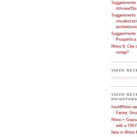
Suggerimento p
Attivare/Dis
Suggerimento p
visualizzaz
architettoni
Suggerimento p
Prospettica 
Rhino 8: Che c
osnap?
VIDEO REC
Caricamento in
VIDEO RECE
RHINOFAB
food4Rhino we
Faster, Sma
Rhino + Grass
with a TRO
New in Rhino 