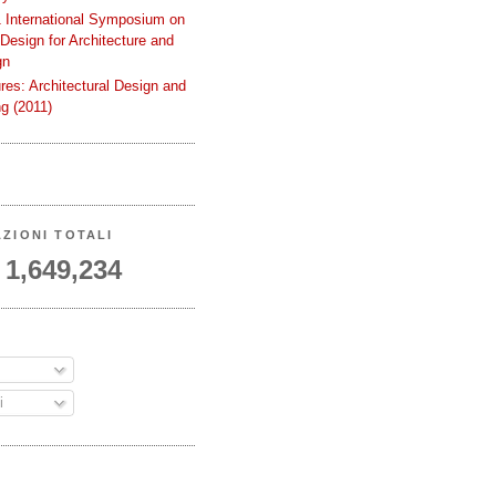
International Symposium on
 Design for Architecture and
gn
ures: Architectural Design and
g (2011)
AZIONI TOTALI
1,649,234
A
i