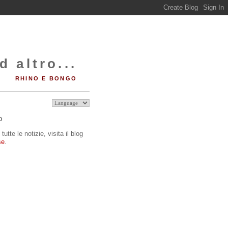
d altro...
RHINO E BONGO
O
tutte le notizie, visita il blog
se
.