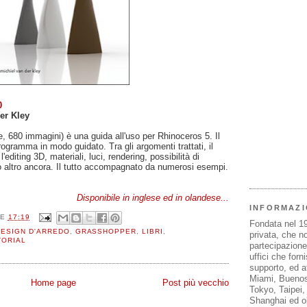
0
er Kley
, 680 immagini) è una guida all'uso per Rhinoceros 5. Il
programma in modo guidato. Tra gli argomenti trattati, il
editing 3D, materiali, luci, rendering, possibilità di
o altro ancora. Il tutto accompagnato da numerosi esempi.
Disponibile in inglese ed in olandese...
INFORMAZI
LE
17:19
Fondata nel 1
ESIGN D'ARREDO
,
GRASSHOPPER
,
LIBRI
,
privata, che n
TORIAL
partecipazione 
uffici che forn
supporto, ed af
Miami, Buenos
Home page
Post più vecchio
Tokyo, Taipei
Shanghai ed olt