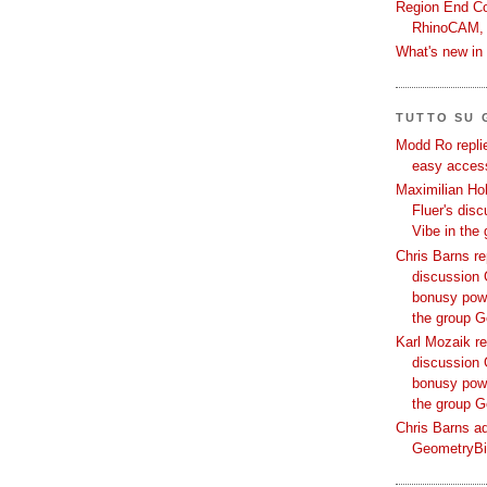
Region End Con
RhinoCAM,
What's new i
TUTTO SU
Modd Ro replie
easy access
Maximilian Hoh
Fluer's dis
Vibe in the
Chris Barns re
discussion 
bonusy powi
the group 
Karl Mozaik re
discussion 
bonusy powi
the group 
Chris Barns ad
GeometryB