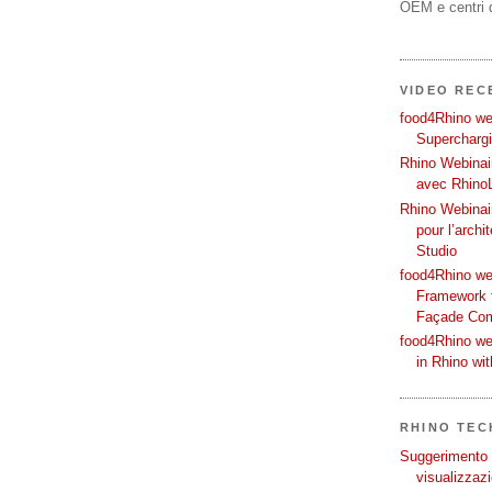
OEM e centri d
VIDEO REC
food4Rhino web
Supercharg
Rhino Webinair
avec Rhino
Rhino Webinai
pour l’archi
Studio
food4Rhino we
Framework f
Façade Co
food4Rhino we
in Rhino wi
RHINO TECH
Suggerimento p
visualizzazi