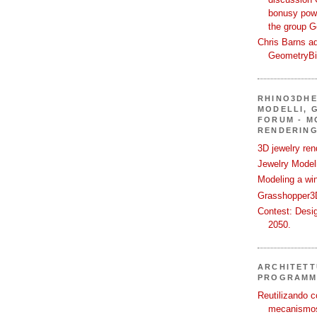
bonusy powi
the group 
Chris Barns ad
GeometryB
RHINO3DHE
MODELLI, G
FORUM - M
RENDERING
3D jewelry ren
Jewelry Modeli
Modeling a wi
Grasshopper3D
Contest: Desi
2050.
ARCHITETT
PROGRAMM
Reutilizando c
mecanismos