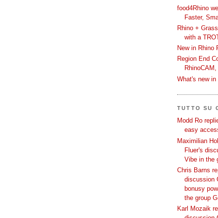
food4Rhino we
Faster, Sma
Rhino + Grass
with a TRO
New in Rhino 
Region End Con
RhinoCAM,
What's new i
TUTTO SU
Modd Ro replie
easy access
Maximilian Hoh
Fluer's dis
Vibe in the
Chris Barns re
discussion 
bonusy powi
the group 
Karl Mozaik re
discussion 