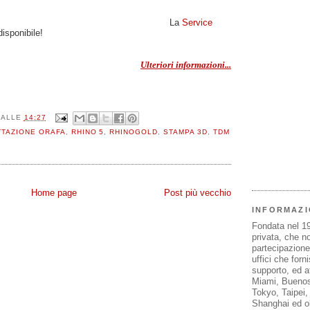
La
Service
isponibile!
Ulteriori informazioni...
ALLE
14:27
TAZIONE ORAFA
,
RHINO 5
,
RHINOGOLD
,
STAMPA 3D
,
TDM
Home page
Post più vecchio
INFORMAZI
Fondata nel 1
privata, che n
partecipazione 
uffici che forn
supporto, ed af
Miami, Buenos
Tokyo, Taipei
Shanghai ed olt