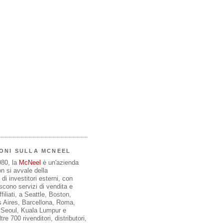
ONI SULLA MCNEEL
980, la
McNeel
è un'azienda
on si avvale della
di investitori esterni, con
iscono servizi di vendita e
filiati, a Seattle, Boston,
 Aires, Barcellona, Roma,
, Seoul, Kuala Lumpur e
re 700 rivenditori, distributori,