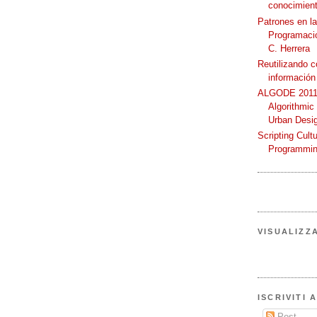
conocimient
Patrones en l
Programació
C. Herrera
Reutilizando 
información
ALGODE 2011 
Algorithmic
Urban Desi
Scripting Cult
Programmin
VISUALIZZ
ISCRIVITI 
Post