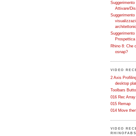
Suggerimento p
Attivare/Dis
Suggerimento p
visualizzaz
architettoni
Suggerimento p
Prospettica 
Rhino 8: Che c
osnap?
VIDEO REC
2 Axis Profili
desktop pla
Toolbars Butt
016 Rec Array
015 Remap
014 Move then
VIDEO RECE
RHINOFAB