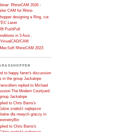
binar: RhinoCAM 2026 -
rter CAM for Rhino
hopper designing a Ring, cut
TEC Laser
R8 PushPull
ditions in 3 Axis ,
 VisualCAD/CAM
n MecSoft RhinoCAM 2023
 GRASSHOPPER
d to happy farrer's discussion
 in the group Jackalope
enzollern replied to Michael
cussion The Modern Courtyard
 group Jackalope
plied to Chris Barns's
Gdzie znaleźć najlepsze
talne dla nowych graczy in
GeometryBin
plied to Chris Barns's
Gdzie znaleźć najlepsze