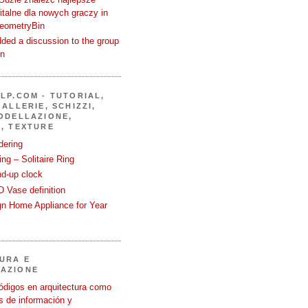
talne dla nowych graczy in
GeometryBin
ded a discussion to the group
in
LP.COM - TUTORIAL,
ALLERIE, SCHIZZI,
ODELLAZIONE,
, TEXTURE
dering
ng – Solitaire Ring
nd-up clock
 Vase definition
gn Home Appliance for Year
URA E
AZIONE
ódigos en arquitectura como
 de información y