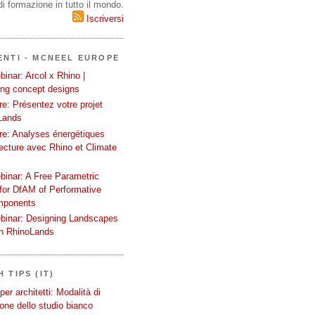
i formazione in tutto il mondo.
Iscriversi
ENTI - MCNEEL EUROPE
inar: Arcol x Rhino |
ing concept designs
e: Présentez votre projet
Lands
re: Analyses énergétiques
tecture avec Rhino et Climate
binar: A Free Parametric
or DfAM of Performative
mponents
binar: Designing Landscapes
th RhinoLands
 TIPS (IT)
er architetti: Modalità di
one dello studio bianco