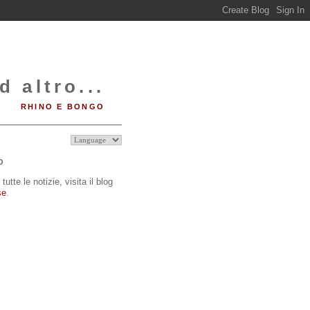
d altro...
RHINO E BONGO
O
tutte le notizie, visita il blog
se
.