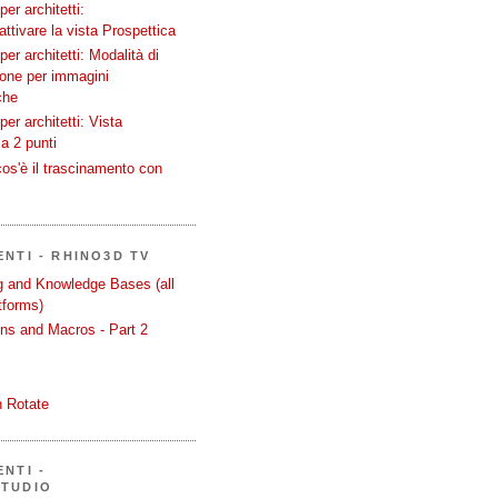
er architetti:
attivare la vista Prospettica
er architetti: Modalità di
ione per immagini
che
er architetti: Vista
a 2 punti
os'è il trascinamento con
ENTI - RHINO3D TV
ng and Knowledge Bases (all
tforms)
ons and Macros - Part 2
 Rotate
NTI -
STUDIO