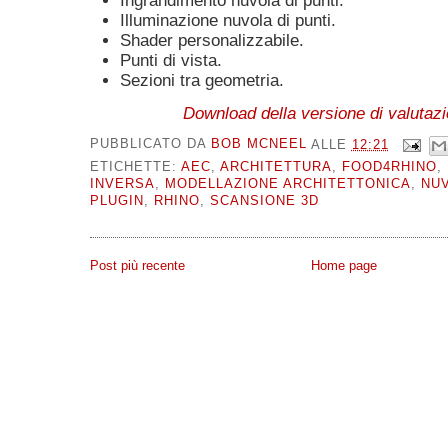
Ingrandimento nuvola di punti.
Illuminazione nuvola di punti.
Shader personalizzabile.
Punti di vista.
Sezioni tra geometria.
Download della versione di valutaz
PUBBLICATO DA
BOB MCNEEL
ALLE
12:21
ETICHETTE:
AEC
,
ARCHITETTURA
,
FOOD4RHINO
,
INVERSA
,
MODELLAZIONE ARCHITETTONICA
,
NUV
PLUGIN
,
RHINO
,
SCANSIONE 3D
Post più recente
Home page