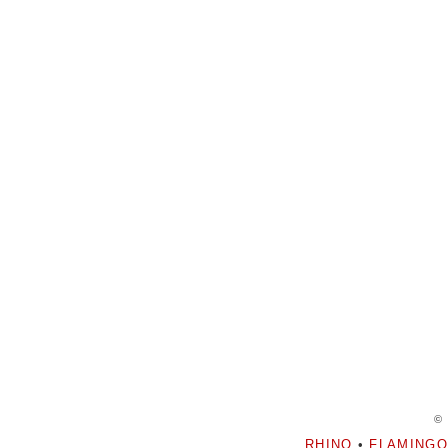
©
RHINO
•
FLAMINGO