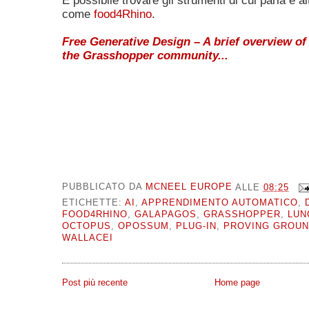
È possibile trovare gli strumenti di cui parla e al
come
food4Rhino
.
Free Generative Design – A brief overview of
the Grasshopper community...
PUBBLICATO DA
MCNEEL EUROPE
ALLE
08:25
ETICHETTE:
AI
,
APPRENDIMENTO AUTOMATICO
,
FOOD4RHINO
,
GALAPAGOS
,
GRASSHOPPER
,
LUN
OCTOPUS
,
OPOSSUM
,
PLUG-IN
,
PROVING GROU
WALLACEI
Post più recente
Home page