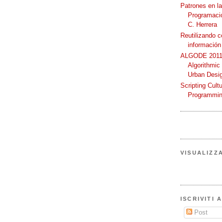
Patrones en l
Programació
C. Herrera
Reutilizando 
información
ALGODE 2011 
Algorithmic
Urban Desi
Scripting Cult
Programmin
VISUALIZZ
ISCRIVITI 
Post