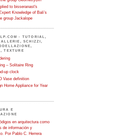
eplied to bisseranast's
Expert Knowledge of Bali’s
he group Jackalope
LP.COM - TUTORIAL,
ALLERIE, SCHIZZI,
ODELLAZIONE,
, TEXTURE
dering
ng – Solitaire Ring
nd-up clock
 Vase definition
gn Home Appliance for Year
URA E
AZIONE
ódigos en arquitectura como
 de información y
o. Por Pablo C. Herrera