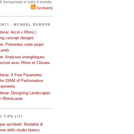
i formazione in tutto il mondo.
Iscriversi
ENTI - MCNEEL EUROPE
inar: Arcol x Rhino |
ing concept designs
e: Présentez votre projet
Lands
re: Analyses énergétiques
tecture avec Rhino et Climate
binar: A Free Parametric
or DfAM of Performative
mponents
binar: Designing Landscapes
th RhinoLands
 TIPS (IT)
er architetti: Modalità di
one dello studio bianco