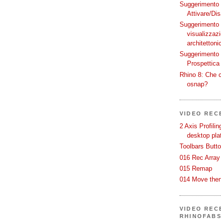
Suggerimento p
Attivare/Dis
Suggerimento p
visualizzaz
architettoni
Suggerimento p
Prospettica 
Rhino 8: Che c
osnap?
VIDEO REC
2 Axis Profili
desktop pla
Toolbars Butt
016 Rec Array
015 Remap
014 Move then
VIDEO RECE
RHINOFAB