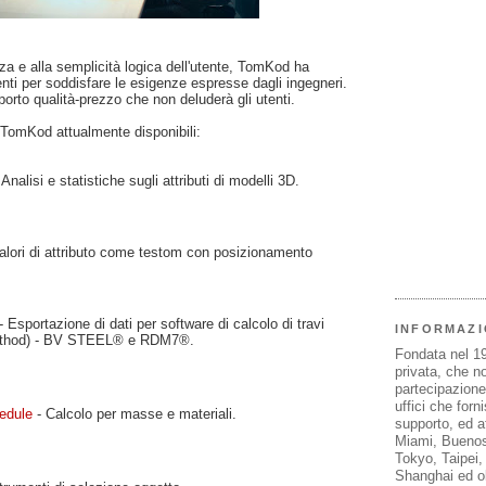
nza e alla semplicità logica dell'utente, TomKod ha
enti per soddisfare le esigenze espresse dagli ingegneri.
orto qualità-prezzo che non deluderà gli utenti.
n TomKod attualmente disponibili:
 Analisi e statistiche sugli attributi di modelli 3D.
alori di attributo come testom con posizionamento
- Esportazione di dati per software di calcolo di travi
INFORMAZI
Method) - BV STEEL® e RDM7®.
Fondata nel 1
privata, che n
partecipazione 
uffici che forn
edule
- Calcolo per masse e materiali.
supporto, ed af
Miami, Buenos
Tokyo, Taipei
Shanghai ed olt