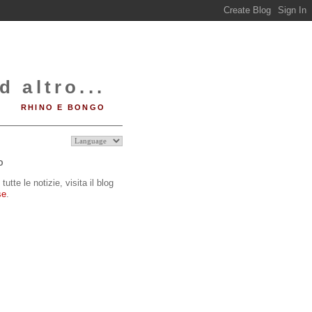
d altro...
RHINO E BONGO
O
tutte le notizie, visita il blog
se
.