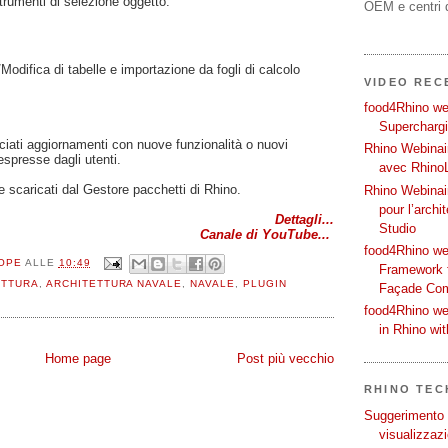
trumenti di selezione oggetto.
OEM e centri d
Modifica di tabelle e importazione da fogli di calcolo
VIDEO REC
food4Rhino web
Supercharg
ciati aggiornamenti con nuove funzionalità o nuovi
Rhino Webinair
espresse dagli utenti.
avec Rhino
e scaricati dal Gestore pacchetti di Rhino.
Rhino Webinai
pour l’archi
Dettagli...
Studio
Canale di YouTube...
food4Rhino we
OPE
ALLE
10:49
Framework f
ETTURA
,
ARCHITETTURA NAVALE
,
NAVALE
,
PLUGIN
Façade Co
food4Rhino we
in Rhino wi
Home page
Post più vecchio
RHINO TECH
Suggerimento p
visualizzazi