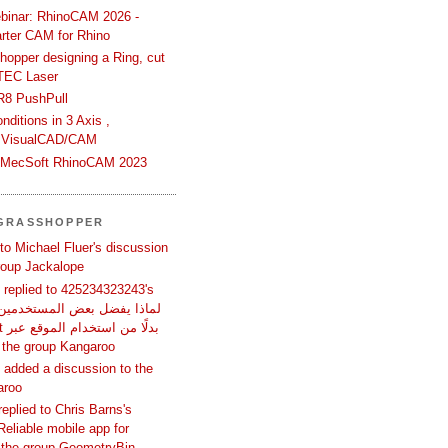
binar: RhinoCAM 2026 -
rter CAM for Rhino
hopper designing a Ring, cut
TEC Laser
R8 PushPull
ditions in 3 Axis ,
 VisualCAD/CAM
n MecSoft RhinoCAM 2023
 GRASSHOPPER
 to Michael Fluer's discussion
group Jackalope
replied to 425234323243's
المتص in the group Kangaroo
added a discussion to the
aroo
replied to Chris Barns's
Reliable mobile app for
 the group GeometryBin