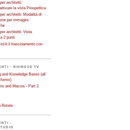
er architetti:
attivare la vista Prospettica
er architetti: Modalità di
ione per immagini
che
er architetti: Vista
a 2 punti
os'è il trascinamento con
ENTI - RHINO3D TV
ng and Knowledge Bases (all
tforms)
ons and Macros - Part 2
 Rotate
NTI -
STUDIO