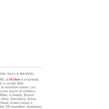
ONI SULLA MCNEEL
980, la
McNeel
è un'azienda
on si avvale della
di investitori esterni, con
iscono servizi di vendita e
filiati, a Seattle, Boston,
 Aires, Barcellona, Roma,
, Seoul, Kuala Lumpur e
re 700 rivenditori, distributori,