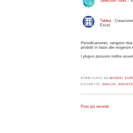
Selection Tools
- S
Tables
- Creazione/
Excel.
Periodicamente, vengono rilas
prodotti in base alle esigenze 
I plug-in possono inoltre esser
PUBBLICATO DA
MCNEEL EUR
ETICHETTE:
ANALISI
,
ARCHIT
Post più recente