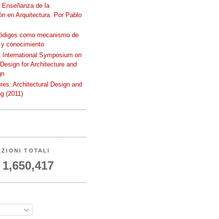
a Enseñanza de la
n en Arquitectura. Por Pablo
códigos como mecanismo de
 y conocimiento
International Symposium on
 Design for Architecture and
gn
ures: Architectural Design and
g (2011)
AZIONI TOTALI
1,650,417
A