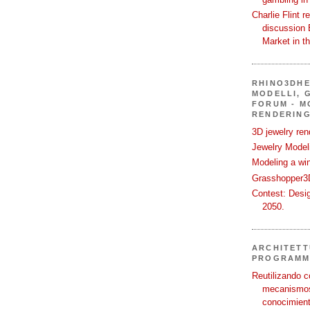
Charlie Flint r
discussion 
Market in t
RHINO3DHE
MODELLI, G
FORUM - M
RENDERING
3D jewelry ren
Jewelry Modeli
Modeling a wi
Grasshopper3D
Contest: Desi
2050.
ARCHITETT
PROGRAMM
Reutilizando c
mecanismos
conocimient