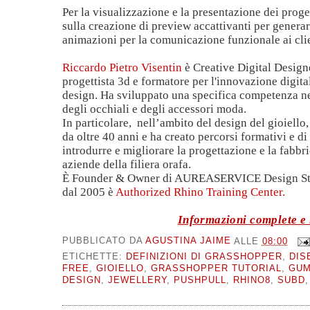
Per la visualizzazione e la presentazione dei proget
sulla creazione di preview accattivanti per genera
animazioni per la comunicazione funzionale ai clie
Riccardo Pietro Visentin
è Creative Digital Design
progettista 3d e formatore per l'innovazione digital
design. Ha sviluppato una specifica competenza nel
degli occhiali e degli accessori moda.
In particolare, nell’ambito del design del gioiello, 
da oltre 40 anni e ha creato percorsi formativi e d
introdurre e migliorare la progettazione e la fabbri
aziende della filiera orafa.
È Founder & Owner di AUREASERVICE Design Stud
dal 2005 è
Authorized Rhino Training Center.
Informazioni complete e i
PUBBLICATO DA
AGUSTINA JAIME
ALLE
08:00
ETICHETTE:
DEFINIZIONI DI GRASSHOPPER
,
DIS
FREE
,
GIOIELLO
,
GRASSHOPPER TUTORIAL
,
GUM
DESIGN
,
JEWELLERY
,
PUSHPULL
,
RHINO8
,
SUBD