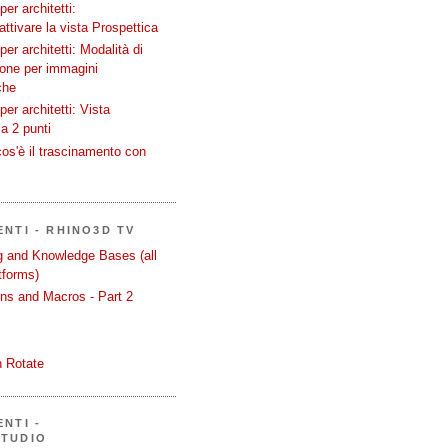
er architetti:
attivare la vista Prospettica
er architetti: Modalità di
ione per immagini
che
er architetti: Vista
a 2 punti
os'è il trascinamento con
ENTI - RHINO3D TV
ng and Knowledge Bases (all
tforms)
ons and Macros - Part 2
 Rotate
NTI -
STUDIO