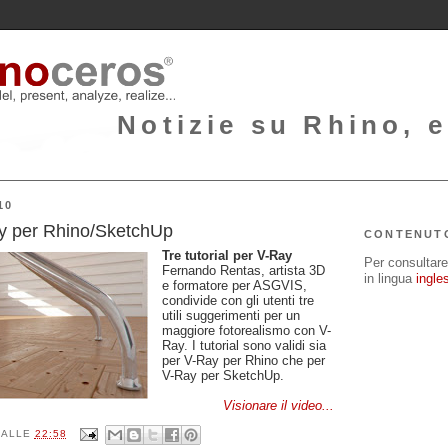
Notizie su Rhino, e
10
ay per Rhino/SketchUp
CONTENUT
Tre tutorial per V-Ray
Per consultare 
Fernando Rentas, artista 3D
in lingua
ingle
e formatore per ASGVIS,
condivide con gli utenti tre
utili suggerimenti per un
maggiore fotorealismo con V-
Ray. I tutorial sono validi sia
per V-Ray per Rhino che per
V-Ray per SketchUp.
Visionare il video...
ALLE
22:58