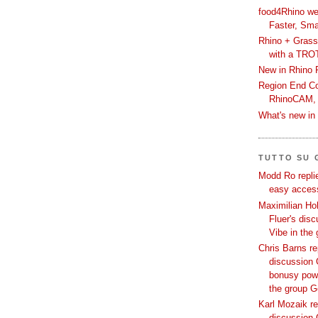
food4Rhino we
Faster, Sma
Rhino + Grass
with a TRO
New in Rhino 
Region End Con
RhinoCAM,
What's new i
TUTTO SU
Modd Ro replie
easy access
Maximilian Hoh
Fluer's dis
Vibe in the
Chris Barns re
discussion 
bonusy powi
the group 
Karl Mozaik re
discussion 