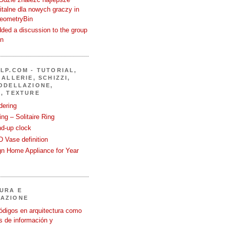
talne dla nowych graczy in
GeometryBin
ded a discussion to the group
in
LP.COM - TUTORIAL,
ALLERIE, SCHIZZI,
ODELLAZIONE,
, TEXTURE
dering
ng – Solitaire Ring
nd-up clock
 Vase definition
gn Home Appliance for Year
URA E
AZIONE
ódigos en arquitectura como
 de información y