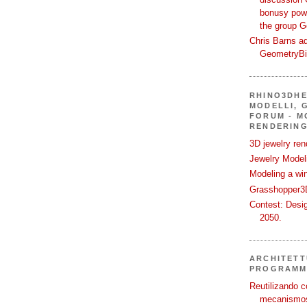
bonusy powi
the group 
Chris Barns ad
GeometryB
RHINO3DHE
MODELLI, G
FORUM - M
RENDERING
3D jewelry ren
Jewelry Modeli
Modeling a wi
Grasshopper3D
Contest: Desi
2050.
ARCHITETT
PROGRAMM
Reutilizando c
mecanismos