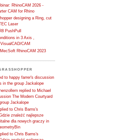
binar: RhinoCAM 2026 -
rter CAM for Rhino
hopper designing a Ring, cut
TEC Laser
R8 PushPull
ditions in 3 Axis ,
 VisualCAD/CAM
n MecSoft RhinoCAM 2023
 GRASSHOPPER
d to happy farrer's discussion
 in the group Jackalope
enzollern replied to Michael
cussion The Modern Courtyard
 group Jackalope
plied to Chris Barns's
Gdzie znaleźć najlepsze
talne dla nowych graczy in
GeometryBin
plied to Chris Barns's
Gdzie znaleźć najlepsze