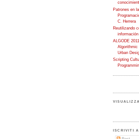
conocimient
Patrones en l
Programació
C. Herrera
Reutilizando 
información
ALGODE 2011 
Algorithmic
Urban Desi
Scripting Cult
Programmin
VISUALIZZ
ISCRIVITI 
Post