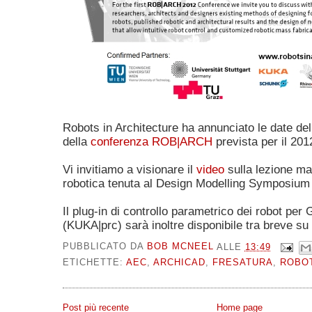
Robots in Architecture ha annunciato le date del
della
conferenza ROB|ARCH
prevista per il 201
Vi invitiamo a visionare il
video
sulla lezione mag
robotica tenuta al Design Modelling Symposium 
Il plug-in di controllo parametrico dei robot pe
(KUKA|prc) sarà inoltre disponibile tra breve su
PUBBLICATO DA
BOB MCNEEL
ALLE
13:49
ETICHETTE:
AEC
,
ARCHICAD
,
FRESATURA
,
ROBO
Post più recente
Home page