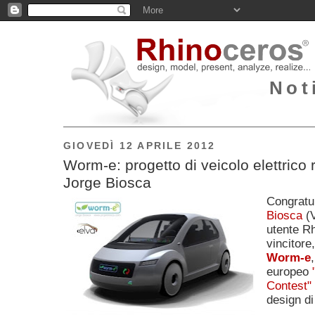
Not
GIOVEDÌ 12 APRILE 2012
Worm-e: progetto di veicolo elettrico 
Jorge Biosca
Congratu
Biosca
(V
utente Rh
vincitore
Worm-e
europeo
Contest"
design di