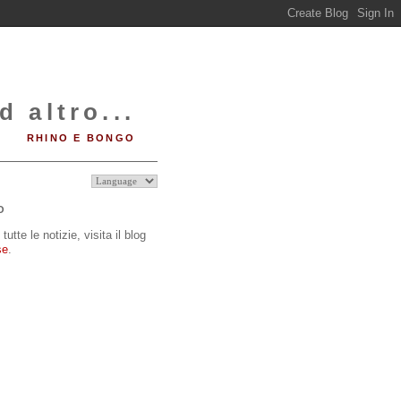
d altro...
RHINO E BONGO
O
tutte le notizie, visita il blog
se
.