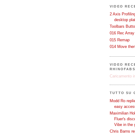
VIDEO REC
2 Axis Profili
desktop pla
Toolbars Butt
016 Rec Array
015 Remap
014 Move then
VIDEO RECE
RHINOFAB
Caricamento in
TUTTO SU
Modd Ro replie
easy access
Maximilian Hoh
Fluer's dis
Vibe in the
Chris Barns re