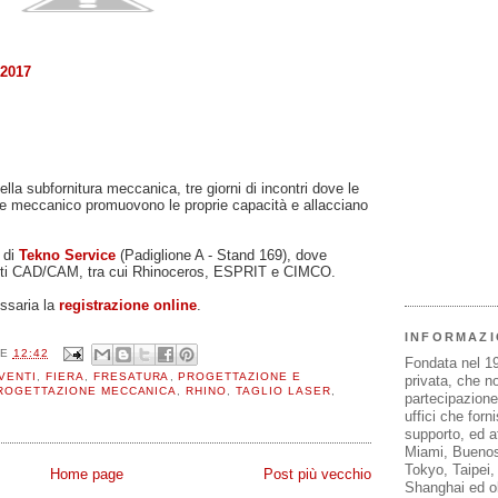
2017
ella subfornitura meccanica, tre giorni di incontri dove le
ore meccanico promuovono le proprie capacità e allacciano
d di
Tekno Service
(Padiglione A - Stand 169), dove
dotti CAD/CAM, tra cui Rhinoceros, ESPRIT e CIMCO.
ssaria la
registrazione online
.
INFORMAZI
LE
12:42
Fondata nel 1
VENTI
,
FIERA
,
FRESATURA
,
PROGETTAZIONE E
privata, che n
ROGETTAZIONE MECCANICA
,
RHINO
,
TAGLIO LASER
,
partecipazione 
uffici che forn
supporto, ed af
Miami, Buenos
Tokyo, Taipei
Home page
Post più vecchio
Shanghai ed olt