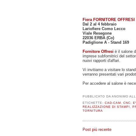
Fiera FORNITORE OFFRESI 
Dal 2 al 4 febbraio
Lariofiere Como Lecco
Viale Resegone
22036 ERBA (Co)
Padiglione A - Stand 169
Fornitore Offresi
è il salone d
imprese subfornitrici del sett
nuovi rapporti d'affari.
Vi invitiamo a visitare lo stan
verranno presentati vari pro
Per accedere al salone è nece
PUBBLICATO DA
ANONIMO
AL
ETICHETTE:
CAD-CAM
,
CNC
,
E
REALIZZAZIONE DI STAMPI
,
P
TORNITURA
Post più recente