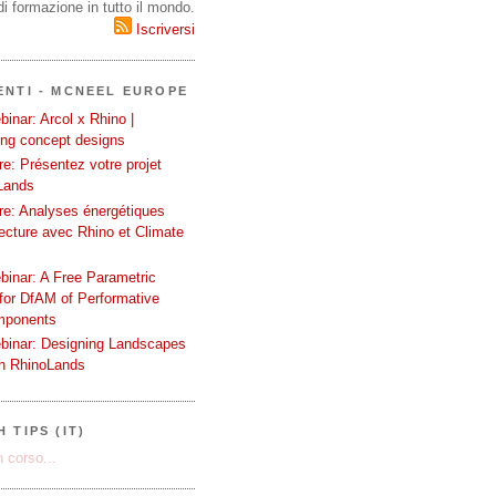
i formazione in tutto il mondo.
Iscriversi
ENTI - MCNEEL EUROPE
inar: Arcol x Rhino |
ing concept designs
e: Présentez votre projet
Lands
re: Analyses énergétiques
tecture avec Rhino et Climate
binar: A Free Parametric
or DfAM of Performative
mponents
binar: Designing Landscapes
th RhinoLands
 TIPS (IT)
 corso...