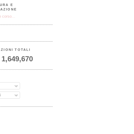
URA E
AZIONE
 corso...
AZIONI TOTALI
1,649,670
A
i