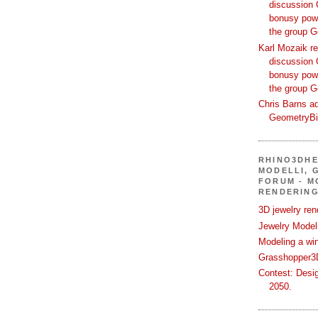
discussion 
bonusy powi
the group 
Karl Mozaik re
discussion 
bonusy powi
the group 
Chris Barns ad
GeometryB
RHINO3DHE
MODELLI, G
FORUM - M
RENDERING
3D jewelry ren
Jewelry Modeli
Modeling a wi
Grasshopper3D
Contest: Desi
2050.