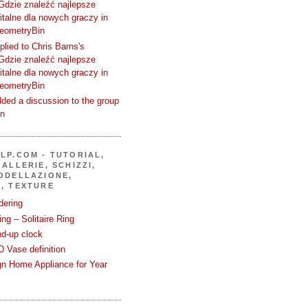
Gdzie znaleźć najlepsze
talne dla nowych graczy in
GeometryBin
plied to Chris Barns's
Gdzie znaleźć najlepsze
talne dla nowych graczy in
GeometryBin
ded a discussion to the group
in
LP.COM - TUTORIAL,
ALLERIE, SCHIZZI,
ODELLAZIONE,
, TEXTURE
dering
ng – Solitaire Ring
nd-up clock
 Vase definition
gn Home Appliance for Year