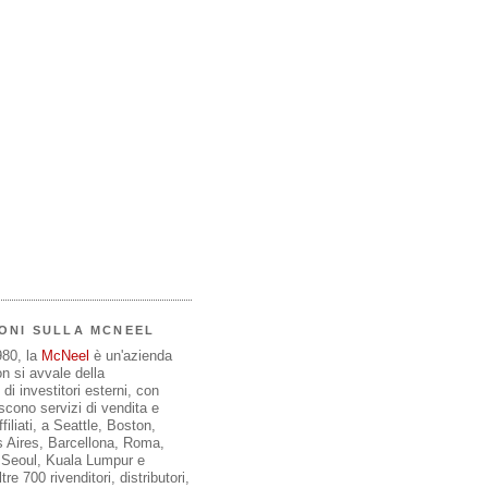
ONI SULLA MCNEEL
980, la
McNeel
è un'azienda
on si avvale della
di investitori esterni, con
iscono servizi di vendita e
filiati, a Seattle, Boston,
 Aires, Barcellona, Roma,
, Seoul, Kuala Lumpur e
re 700 rivenditori, distributori,