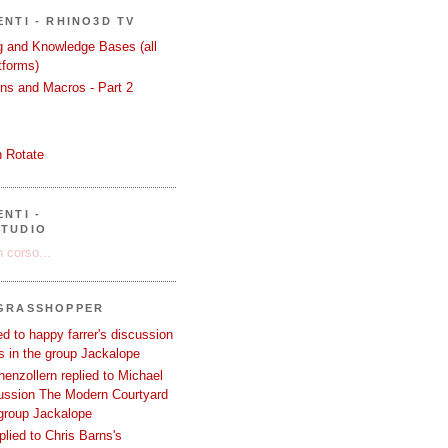
ENTI - RHINO3D TV
ng and Knowledge Bases (all
tforms)
ons and Macros - Part 2
 Rotate
NTI -
STUDIO
 corso...
 GRASSHOPPER
d to happy farrer's discussion
 in the group Jackalope
enzollern replied to Michael
cussion The Modern Courtyard
 group Jackalope
plied to Chris Barns's