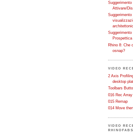
Suggerimento p
Attivare/Dis
Suggerimento p
visualizzaz
architettoni
Suggerimento p
Prospettica 
Rhino 8: Che c
osnap?
VIDEO REC
2 Axis Profili
desktop pla
Toolbars Butt
016 Rec Array
015 Remap
014 Move then
VIDEO RECE
RHINOFAB