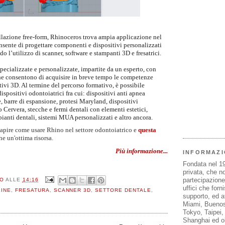
llazione free-form, Rhinoceros trova ampia applicazione nel
sente di progettare componenti e dispositivi personalizzati
 l’utilizzo di scanner, software e stampanti 3D e fresatrici.
pecializzate e personalizzate, impartite da un esperto, con
che consentono di acquisire in breve tempo le competenze
tivi 3D. Al termine del percorso formativo, è possibile
spositivi odontoiatrici fra cui: dispositivi anti apnea
e, barre di espansione, protesi Maryland, dispositivi
 Cervera, stecche e fermi dentali con elementi estetici,
ianti dentali, sistemi MUA personalizzati e altro ancora.
apire come usare Rhino nel settore odontoiatrico
e
questa
e un'ottima risorsa.
Più informazione...
INFORMAZI
Fondata nel 1
privata, che n
partecipazione 
LO
ALLE
14:16
uffici che forn
INE
,
FRESATURA
,
SCANNER 3D
,
SETTORE DENTALE
,
supporto, ed af
Miami, Buenos
Tokyo, Taipei
Shanghai ed olt