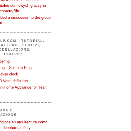
talne dla nowych graczy in
GeometryBin
ded a discussion to the group
in
LP.COM - TUTORIAL,
ALLERIE, SCHIZZI,
ODELLAZIONE,
, TEXTURE
dering
ng – Solitaire Ring
nd-up clock
 Vase definition
gn Home Appliance for Year
URA E
AZIONE
ódigos en arquitectura como
 de información y