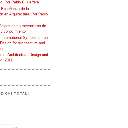
o. Por Pablo C. Herrera
a Enseñanza de la
n en Arquitectura. Por Pablo
códigos como mecanismo de
 y conocimiento
International Symposium on
 Design for Architecture and
gn
ures: Architectural Design and
g (2011)
AZIONI TOTALI
A