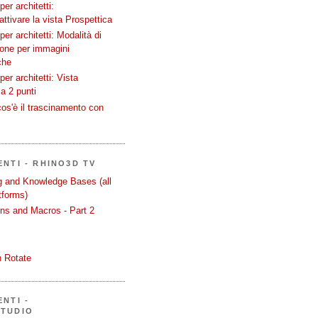
er architetti:
attivare la vista Prospettica
er architetti: Modalità di
ione per immagini
che
er architetti: Vista
a 2 punti
os'è il trascinamento con
ENTI - RHINO3D TV
ng and Knowledge Bases (all
tforms)
ons and Macros - Part 2
 Rotate
NTI -
STUDIO