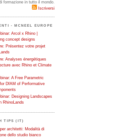
i formazione in tutto il mondo.
Iscriversi
ENTI - MCNEEL EUROPE
inar: Arcol x Rhino |
ing concept designs
e: Présentez votre projet
Lands
re: Analyses énergétiques
tecture avec Rhino et Climate
binar: A Free Parametric
or DfAM of Performative
mponents
binar: Designing Landscapes
th RhinoLands
 TIPS (IT)
er architetti: Modalità di
one dello studio bianco