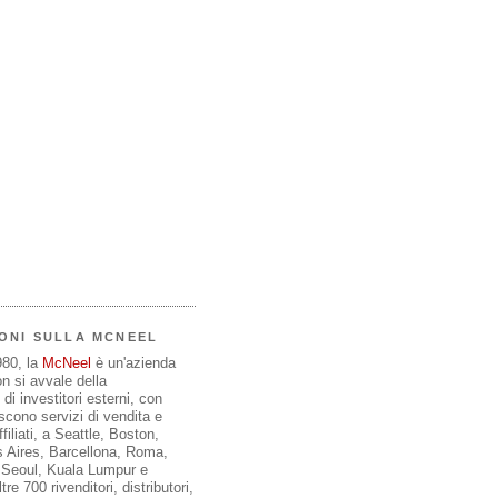
ONI SULLA MCNEEL
980, la
McNeel
è un'azienda
on si avvale della
di investitori esterni, con
iscono servizi di vendita e
filiati, a Seattle, Boston,
 Aires, Barcellona, Roma,
, Seoul, Kuala Lumpur e
re 700 rivenditori, distributori,