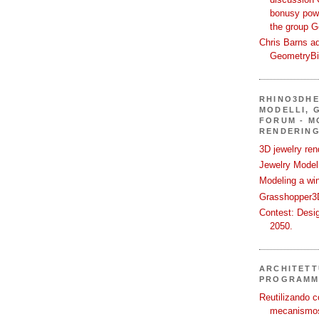
bonusy powi
the group 
Chris Barns ad
GeometryB
RHINO3DHE
MODELLI, G
FORUM - M
RENDERING
3D jewelry ren
Jewelry Modeli
Modeling a wi
Grasshopper3D
Contest: Desi
2050.
ARCHITETT
PROGRAMM
Reutilizando c
mecanismos