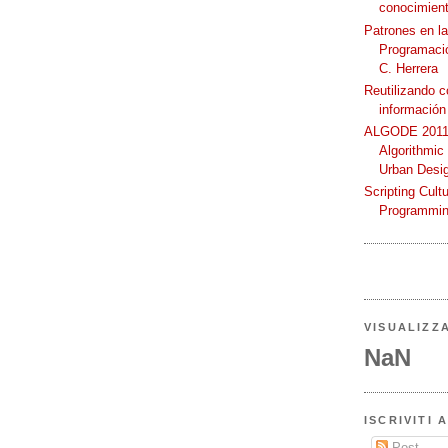
conocimient
Patrones en l
Programació
C. Herrera
Reutilizando 
información
ALGODE 2011 
Algorithmic
Urban Desi
Scripting Cult
Programmin
VISUALIZZ
NaN
ISCRIVITI 
Post