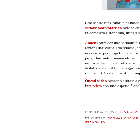
Grazie alle funzionalità di mode
settore odontoiatrico
poiché con
in completa autonomia, integrando
Abacus
offre capsule formative s
lezioni individuali da remoto, 
necessarie per progettare disposi
progettare autonomamente vari di
notturna, barre di stabilizzazion
distalizzanti TAD, ancoraggi tipo
ritentori 3-3, componenti per imp
Questi video
possono aiutare a c
intervista
con uno esperto è anch
PUBBLICATO DA
DELIA ROBA
ETICHETTE:
FORMAZIONE ONL
STAMPA 3D