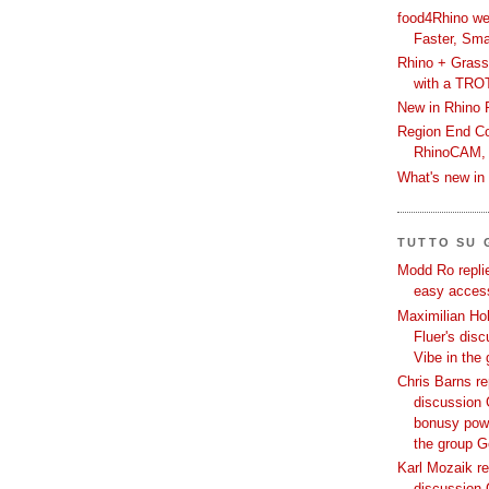
food4Rhino we
Faster, Sma
Rhino + Grass
with a TRO
New in Rhino 
Region End Con
RhinoCAM,
What's new i
TUTTO SU
Modd Ro replie
easy access
Maximilian Hoh
Fluer's dis
Vibe in the
Chris Barns re
discussion 
bonusy powi
the group 
Karl Mozaik re
discussion 