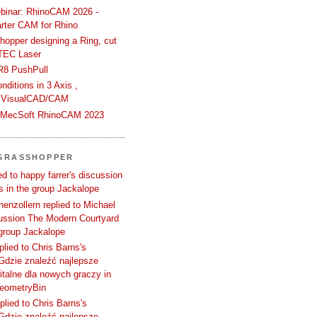
binar: RhinoCAM 2026 -
rter CAM for Rhino
hopper designing a Ring, cut
TEC Laser
R8 PushPull
ditions in 3 Axis ,
 VisualCAD/CAM
n MecSoft RhinoCAM 2023
 GRASSHOPPER
d to happy farrer's discussion
 in the group Jackalope
enzollern replied to Michael
cussion The Modern Courtyard
 group Jackalope
plied to Chris Barns's
Gdzie znaleźć najlepsze
talne dla nowych graczy in
GeometryBin
plied to Chris Barns's
Gdzie znaleźć najlepsze