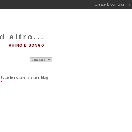
d altro...
RHINO E BONGO
O
tutte le notizie, visita il blog
se
.