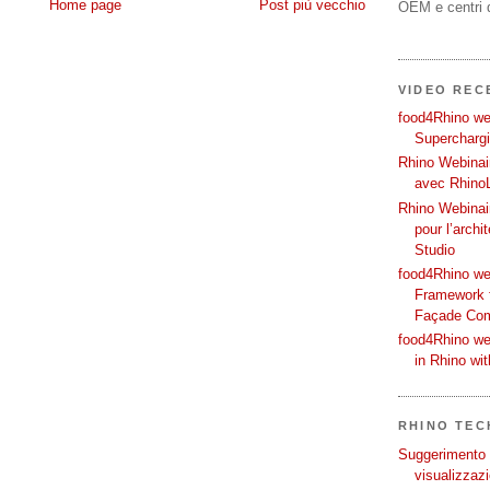
Home page
Post più vecchio
OEM e centri d
VIDEO REC
food4Rhino web
Supercharg
Rhino Webinair
avec Rhino
Rhino Webinai
pour l’archi
Studio
food4Rhino we
Framework f
Façade Co
food4Rhino we
in Rhino wi
RHINO TECH
Suggerimento p
visualizzazi