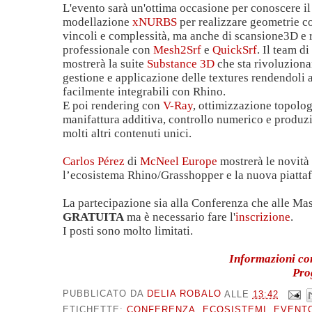
L'evento sarà un'ottima occasione per conoscere il
modellazione
xNURBS
per realizzare geometrie c
vincoli e complessità, ma anche di scansione3D e 
professionale con
Mesh2Srf
e
QuickSrf
. Il team d
mostrerà la suite
Substance 3D
che sta rivoluziona
gestione e applicazione delle textures rendendoli al
facilmente integrabili con Rhino.
E poi rendering con
V-Ray
, ottimizzazione topologi
manifattura additiva, controllo numerico e produz
molti altri contenuti unici.
Carlos Pérez
di
McNeel Europe
mostrerà le novità 
l’ecosistema Rhino/Grasshopper e la nuova piattaf
La partecipazione sia alla Conferenza che alle Mas
GRATUITA
ma è necessario fare l'
inscrizione
.
I posti sono molto limitati.
Informazioni com
Pro
PUBBLICATO DA
DELIA ROBALO
ALLE
13:42
ETICHETTE:
CONFERENZA
,
ECOSISTEMI
,
EVENT