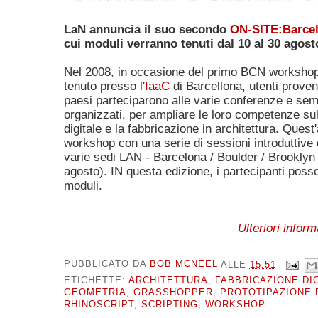
LaN annuncia il suo secondo
ON-SITE:Barce
cui moduli verranno tenuti dal 10 al 30 agost
Nel 2008, in occasione del primo BCN workshop
tenuto presso l'
IaaC
di Barcellona, utenti proven
paesi parteciparono alle varie conferenze e semi
organizzati, per ampliare le loro competenze su
digitale e la fabbricazione in architettura. Ques
workshop con una serie di sessioni introduttive 
varie sedi LAN - Barcelona / Boulder / Brookly
agosto). IN questa edizione, i partecipanti posso
moduli.
Ulteriori inform
PUBBLICATO DA
BOB MCNEEL
ALLE
15:51
ETICHETTE:
ARCHITETTURA
,
FABBRICAZIONE DI
GEOMETRIA
,
GRASSHOPPER
,
PROTOTIPAZIONE 
RHINOSCRIPT
,
SCRIPTING
,
WORKSHOP